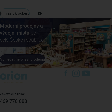
Přihlásit k odběru
Moderní prodejny a
výdejní místa
po
celé České republice
Vyhledat nejbližší prodejnu
Zákaznická linka:
469 770 088