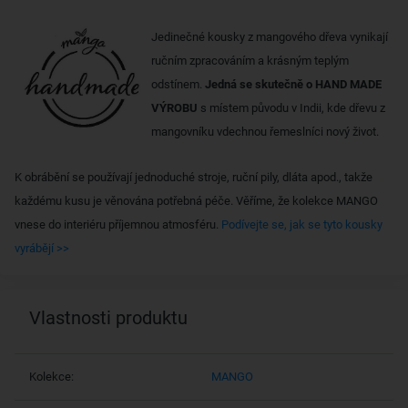
Jedinečné kousky z mangového dřeva vynikají
ručním zpracováním a krásným teplým
odstínem.
Jedná se skutečně o HAND MADE
VÝROBU
s místem původu v Indii, kde dřevu z
mangovníku vdechnou řemeslníci nový život.
K obrábění se používají jednoduché stroje, ruční pily, dláta apod., takže
každému kusu je věnována potřebná péče. Věříme, že kolekce MANGO
vnese do interiéru příjemnou atmosféru.
Podívejte se, jak se tyto kousky
vyrábějí >>
Vlastnosti produktu
Kolekce:
MANGO