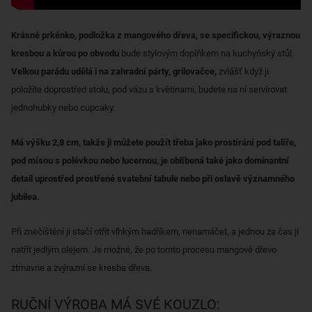
Krásné prkénko, podložka z mangového dřeva, se specifickou, výraznou
kresbou a kůrou po obvodu
bude stylovým doplňkem na kuchyňský stůl.
Velkou parádu udělá i na zahradní párty, grilovačce,
zvlášť když ji
položíte doprostřed stolu, pod vázu s květinami, budete na ní servírovat
jednohubky nebo cupcaky.
Má výšku 2,8 cm, takže ji můžete použít třeba jako prostírání pod talíře,
pod mísou s polévkou nebo lucernou, je oblíbená také jako dominantní
detail uprostřed prostřené svatební tabule nebo při oslavě významného
jubilea.
Při znečištění ji stačí otřít vlhkým hadříkem, nenamáčet, a jednou za čas ji
natřít jedlým olejem. Je možné, že po tomto procesu mangové dřevo
ztmavne a zvýrazní se kresba dřeva.
RUČNÍ VÝROBA MÁ SVÉ KOUZLO: