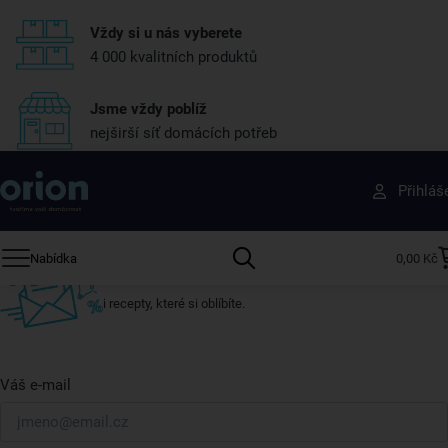
Vždy si u nás vyberete
4 000 kvalitních produktů
Jsme vždy poblíž
nejširší síť domácích potřeb
Získejte rady, recepty a tipy na slevy dřív než
Přihláš
ostatní
Přihlaste se k odběru našeho newsletteru.
Nabídka
0,00 Kč
U nás vždy najdete zajímavé akce, slevy, novinky v sortimentu
i recepty, které si oblíbíte.
Váš e-mail