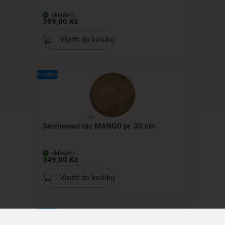
skladem
399,00 Kč
Vložit do košíku
Kolekce
Servírovací tác MANGO pr. 30 cm
skladem
349,00 Kč
Vložit do košíku
Kolekce