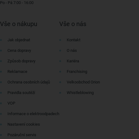
Po - Pá 7:00 - 16:00
Vše o nákupu
Vše o nás
Jak objednat
Kontakt
Cena dopravy
O nás
Způsob dopravy
Kariéra
Reklamace
Franchising
Ochrana osobních údajů
Velkoobchod Orion
Pravidla soutěží
Whistleblowing
VOP
Informace o elektroodpadech
Nastavení cookies
Pozáruční servis