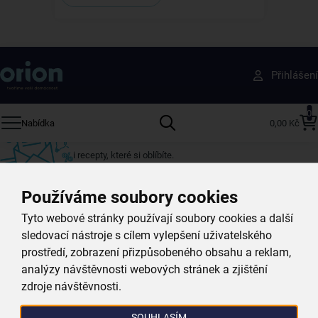
Získejte rady, recepty a tipy na slevy dřív než
Přihlášení
ostatní
Přihlaste se k odběru našeho newsletteru.
0
Nabídka
0,00 Kč
U nás vždy najdete zajímavé akce, slevy, novinky v sortimentu
i recepty, které si oblíbíte.
Používáme soubory cookies
Váš e-mail
Tyto webové stránky používají soubory cookies a další
sledovací nástroje s cílem vylepšení uživatelského
prostředí, zobrazení přizpůsobeného obsahu a reklam,
analýzy návštěvnosti webových stránek a zjištění
zdroje návštěvnosti.
Přihlásit k odběru
SOUHLASÍM