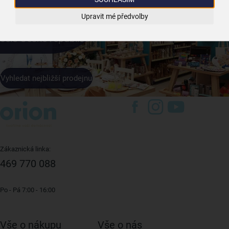
Moderní prodejny a
Upravit mé předvolby
výdejní místa
po
celé České republice
Vyhledat nejbližší prodejnu
Zákaznická linka:
469 770 088
Po - Pá 7:00 - 16:00
Vše o nákupu
Vše o nás