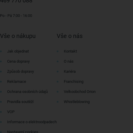
469 770 088
Po - Pá 7:00 - 16:00
Vše o nákupu
Vše o nás
Jak objednat
Kontakt
Cena dopravy
O nás
Způsob dopravy
Kariéra
Reklamace
Franchising
Ochrana osobních údajů
Velkoobchod Orion
Pravidla soutěží
Whistleblowing
VOP
Informace o elektroodpadech
Nastavení cookies