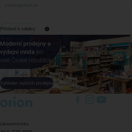
Přihlásit k odběru
Moderní prodejny a
výdejní místa
po
celé České republice
Vyhledat nejbližší prodejnu
Zákaznická linka: