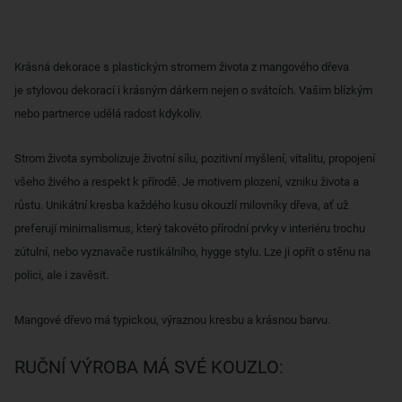
Krásná dekorace s plastickým stromem života z mangového dřeva
je stylovou dekorací i krásným dárkem nejen o svátcích. Vašim blízkým
nebo partnerce udělá radost kdykoliv.
Strom života symbolizuje životní sílu, pozitivní myšlení, vitalitu, propojení
všeho živého a respekt k přírodě. Je motivem plození, vzniku života a
růstu. Unikátní kresba každého kusu okouzlí milovníky dřeva, ať už
preferují minimalismus, který takovéto přírodní prvky v interiéru trochu
zútulní, nebo vyznavače rustikálního, hygge stylu. Lze ji opřít o stěnu na
polici, ale i zavěsit.
Mangové dřevo má typickou, výraznou kresbu a krásnou barvu.
RUČNÍ VÝROBA MÁ SVÉ KOUZLO: