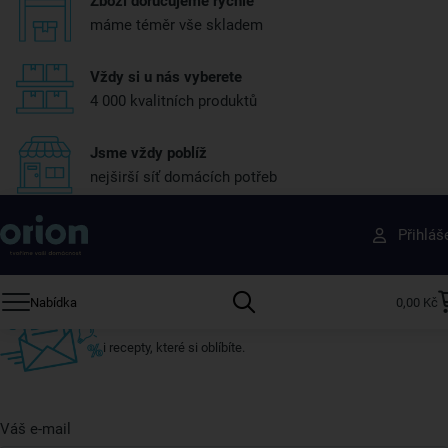
Zboží doručujeme rychle
máme téměr vše skladem
Vždy si u nás vyberete
4 000 kvalitních produktů
Jsme vždy poblíž
nejširší síť domácích potřeb
Získejte rady, recepty a tipy na slevy dřív než
Přihláš
ostatní
Přihlaste se k odběru našeho newsletteru.
Nabídka
0,00 Kč
U nás vždy najdete zajímavé akce, slevy, novinky v sortimentu
i recepty, které si oblíbíte.
Váš e-mail