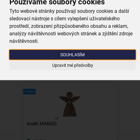
Používáme soubory cookies
Kolekce
Tyto webové stránky používají soubory cookies a další
sledovací nástroje s cílem vylepšení uživatelského
prostředí, zobrazení přizpůsobeného obsahu a reklam,
analýzy návštěvnosti webových stránek a zjištění zdroje
Podtácek MANGO hvězda
návštěvnosti.
SOUHLASÍM
skladem
59,00 Kč
Upravit mé předvolby
Vložit do košíku
Kolekce
Anděl MANGO