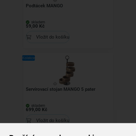
Podtácek MANGO
skladem
59,00 Kč
Vložit do košíku
Kolekce
Servírovací stojan MANGO 5 pater
skladem
699,00 Kč
Vložit do košíku