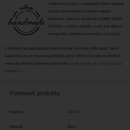
Jedinečné kousky z mangového dřeva vynikají
ručním zpracováním a krásným teplým
odstínem. Jedná se skutečně o HAND MADE
VÝROBU s místem původu v Indii, kde dřevu z
mangovníku vdechnou řemeslníci nový život.
K obrábění se používají jednoduché stroje, ruční pily, dláta apod., takže
každému kusu je věnována potřebná péče. Věříme, že kolekce MANGO
vnese do interiéru příjemnou atmosféru.
Podívejte se, jak se tyto kousky
vyrábějí >>
Vlastnosti produktu
Kolekce:
MANGO
Materiál:
dřevo