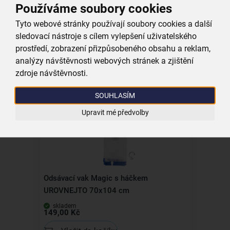
Používáme soubory cookies
Tyto webové stránky používají soubory cookies a další
sledovací nástroje s cílem vylepšení uživatelského
Ramínko otočné 4 ks
prostředí, zobrazení přizpůsobeného obsahu a reklam,
analýzy návštěvnosti webových stránek a zjištění
skladem
zdroje návštěvnosti.
189,00 Kč
Vložit do košíku
SOUHLASÍM
Upravit mé předvolby
Kolekce
Odsávací vak Magic s háčkem
UROVNEJTO 70x104 cm
skladem
149,00 Kč