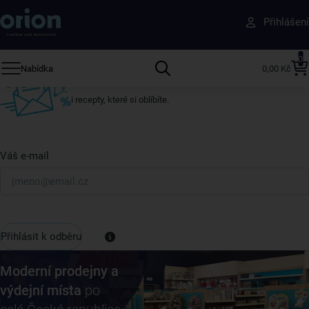
Získejte rady, recepty a tipy na slevy dřív než
Přihlášení
ostatní
Přihlaste se k odběru našeho newsletteru.
0
Nabídka
0,00 Kč
U nás vždy najdete zajímavé akce, slevy, novinky v sortimentu
i recepty, které si oblíbíte.
Váš e-mail
Přihlásit k odběru
Moderní prodejny a
výdejní místa
po