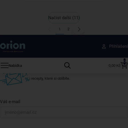
Načíst další
(11)
1
2
Získejte rady, recepty a tipy na slevy dřív než
Přihlášení
ostatní
Přihlaste se k odběru našeho newsletteru.
0
Nabídka
0,00 Kč
U nás vždy najdete zajímavé akce, slevy, novinky v sortimentu
i recepty, které si oblíbíte.
Váš e-mail