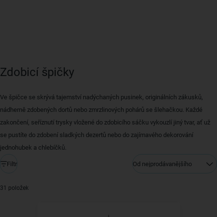
Zdobicí špičky
Ve špičce se skrývá tajemství nadýchaných pusinek, originálních zákusků,
nádherně zdobených dortů nebo zmrzlinových pohárů se šlehačkou. Každé
zakončení, seříznutí trysky vložené do zdobicího sáčku vykouzlí jiný tvar, ať už
se pustíte do zdobení sladkých dezertů nebo do zajímavého dekorování
jednohubek a chlebíčků.
Filtr
Od nejprodávanějšího
31 položek