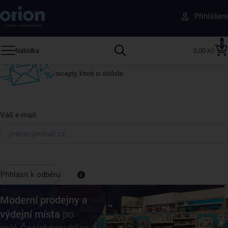
Získejte rady, recepty a tipy na slevy dřív než
Přihlášení
ostatní
Přihlaste se k odběru našeho newsletteru.
0
Nabídka
0,00 Kč
U nás vždy najdete zajímavé akce, slevy, novinky v sortimentu
i recepty, které si oblíbíte.
Váš e-mail
Přihlásit k odběru
Moderní prodejny a
výdejní místa
po