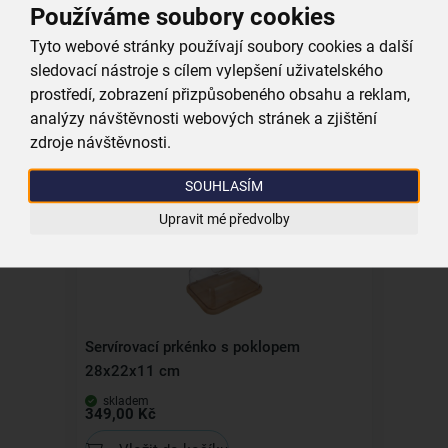
Používáme soubory cookies
Tyto webové stránky používají soubory cookies a další
sledovací nástroje s cílem vylepšení uživatelského
Krájecí prkénko set 4 ks
prostředí, zobrazení přizpůsobeného obsahu a reklam,
analýzy návštěvnosti webových stránek a zjištění
skladem
zdroje návštěvnosti.
449,00 Kč
Vložit do košíku
SOUHLASÍM
Upravit mé předvolby
Servírovací prkénko s poklopem
28x22x11 cm
skladem
349,00 Kč