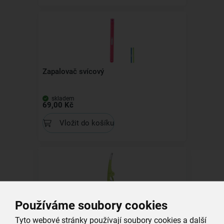
Zapalovač svícový
skladem
69,00 Kč
Vložit do košíku
Používáme soubory cookies
Zapalovač sklopný
Tyto webové stránky používají soubory cookies a další