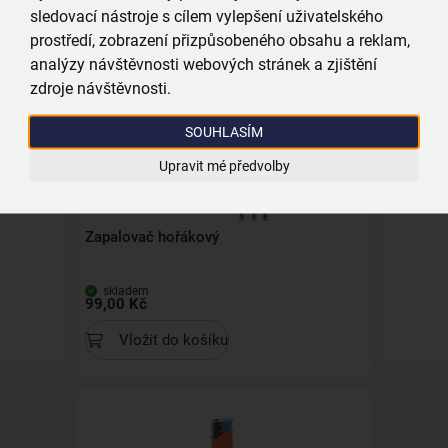
sledovací nástroje s cílem vylepšení uživatelského
skladem
79,00 Kč
prostředí, zobrazení přizpůsobeného obsahu a reklam,
analýzy návštěvnosti webových stránek a zjištění
Vložit do košíku
zdroje návštěvnosti.
SOUHLASÍM
Upravit mé předvolby
Zapalovač hořákový
skladem
99,00 Kč
Vložit do košíku