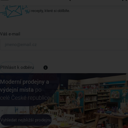
U nás vždy najdete zajímavé akce, slevy, novinky v sortimentu
i recepty, které si oblíbíte.
Váš e-mail
Přihlásit k odběru
Moderní prodejny a
výdejní místa
po
celé České republice
Vyhledat nejbližší prodejnu