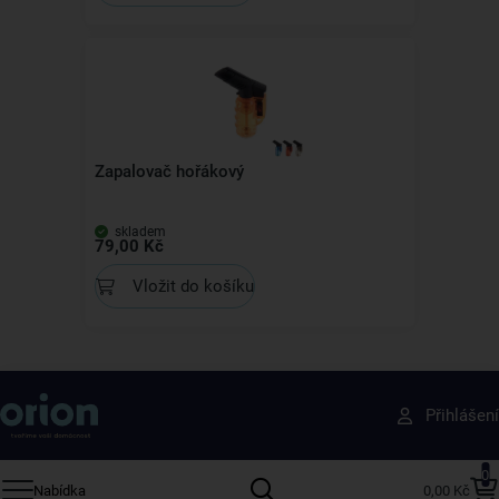
Zapalovač hořákový
skladem
79,00 Kč
Vložit do košíku
Získejte rady, recepty a tipy na slevy dřív než
Přihlášení
ostatní
Přihlaste se k odběru našeho newsletteru.
0
Nabídka
0,00 Kč