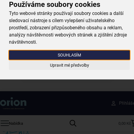
Používáme soubory cookies
Tyto webové stránky používají soubory cookies a další
sledovací nástroje s cílem vylepšení uživatelského
prostředí, zobrazení přizpůsobeného obsahu a reklam,
analýzy návštěvnosti webových stránek a zjištění zdroje
Plážová taška 47x16 cm
návštěvnosti.
skladem
SOUHLASÍM
249,00 Kč
Upravit mé předvolby
Vložit do košíku
Získejte rady, recepty a tipy na slevy dřív než
Přihláš
ostatní
Přihlaste se k odběru našeho newsletteru.
Nabídka
0,00 Kč
U nás vždy najdete zajímavé akce, slevy, novinky v sortimentu