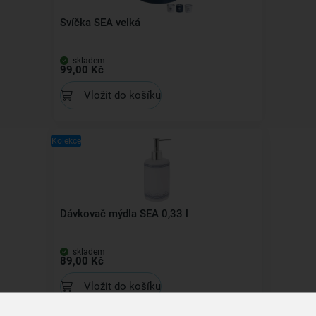
Svíčka SEA velká
skladem
99,00 Kč
Vložit do košíku
Kolekce
Dávkovač mýdla SEA 0,33 l
skladem
89,00 Kč
Vložit do košíku