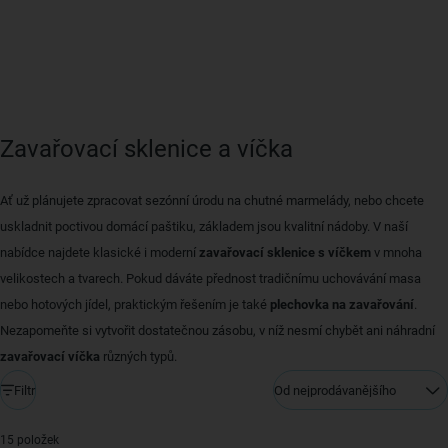
Zavařovací sklenice a víčka
Ať už plánujete zpracovat sezónní úrodu na chutné marmelády, nebo chcete
uskladnit poctivou domácí paštiku, základem jsou kvalitní nádoby. V naší
nabídce najdete klasické i moderní
zavařovací sklenice s víčkem
v mnoha
velikostech a tvarech. Pokud dáváte přednost tradičnímu uchovávání masa
nebo hotových jídel, praktickým řešením je také
plechovka na zavařování
.
Nezapomeňte si vytvořit dostatečnou zásobu, v níž nesmí chybět ani náhradní
zavařovací víčka
různých typů.
Filtr
Od nejprodávanějšího
15 položek