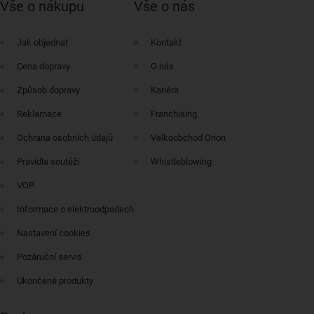
Vše o nákupu
Vše o nás
Jak objednat
Kontakt
Cena dopravy
O nás
Způsob dopravy
Kariéra
Reklamace
Franchising
Ochrana osobních údajů
Velkoobchod Orion
Pravidla soutěží
Whistleblowing
VOP
Informace o elektroodpadech
Nastavení cookies
Pozáruční servis
Ukončené produkty