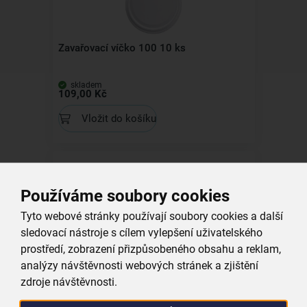
Zavařovací víčko 100 10 ks
skladem
109,00 Kč
Vložit do košíku
Používáme soubory cookies
Tyto webové stránky používají soubory cookies a další
sledovací nástroje s cílem vylepšení uživatelského
Zavařovací víčko 53 10 ks
prostředí, zobrazení přizpůsobeného obsahu a reklam,
analýzy návštěvnosti webových stránek a zjištění
skladem
39,00 Kč
zdroje návštěvnosti.
Vložit do košíku