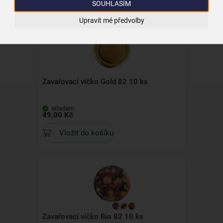
SOUHLASÍM
Upravit mé předvolby
Zavařovací víčko Gold 82 10 ks
skladem
49,00 Kč
Vložit do košíku
Zavařovací víčko Bio 82 10 ks