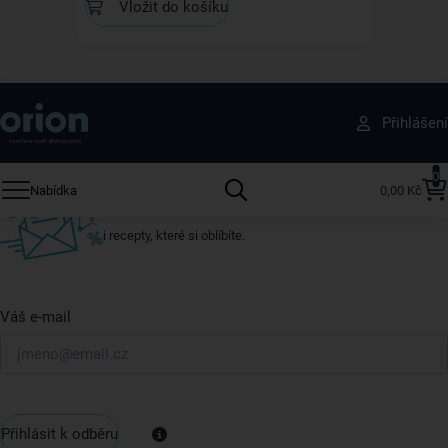
Vložit do košíku
Získejte rady, recepty a tipy na slevy dřív než
Přihlášení
ostatní
Přihlaste se k odběru našeho newsletteru.
0
Nabídka
0,00 Kč
U nás vždy najdete zajímavé akce, slevy, novinky v sortimentu
i recepty, které si oblíbíte.
Váš e-mail
Přihlásit k odběru