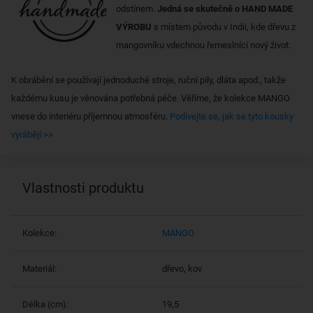
odstínem.
Jedná se skutečně o HAND MADE
VÝROBU
s místem původu v Indii, kde dřevu z
mangovníku vdechnou řemeslníci nový život.
K obrábění se používají jednoduché stroje, ruční pily, dláta apod., takže
každému kusu je věnována potřebná péče. Věříme, že kolekce MANGO
vnese do interiéru příjemnou atmosféru.
Podívejte se, jak se tyto kousky
vyrábějí >>
Vlastnosti produktu
Kolekce:
MANGO
Materiál:
dřevo, kov
Délka (cm):
19,5