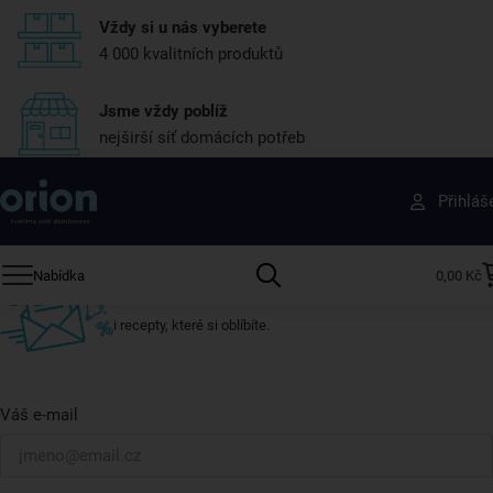
Vždy si u nás vyberete
4 000 kvalitních produktů
Jsme vždy poblíž
nejširší síť domácích potřeb
Získejte rady, recepty a tipy na slevy dřív než
Přihláš
ostatní
Přihlaste se k odběru našeho newsletteru.
Nabídka
0,00 Kč
U nás vždy najdete zajímavé akce, slevy, novinky v sortimentu
i recepty, které si oblíbíte.
Váš e-mail