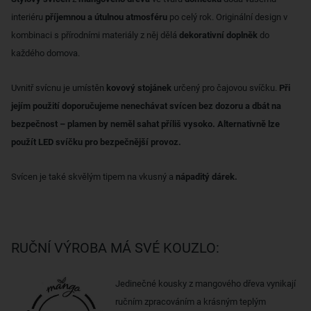
interiéru
příjemnou a útulnou atmosféru
po celý rok. Originální design v
kombinaci s přírodními materiály z něj dělá
dekorativní doplněk
do
každého domova.
Uvnitř svícnu je umístěn
kovový stojánek
určený pro čajovou svíčku.
Při
jejím použití doporučujeme nenechávat svícen bez dozoru a dbát na
bezpečnost – plamen by neměl sahat příliš vysoko. Alternativně lze
použít LED svíčku pro bezpečnější provoz.
Svícen je také skvělým tipem na vkusný a
nápaditý dárek.
RUČNÍ VÝROBA MÁ SVÉ KOUZLO:
Jedinečné kousky z mangového dřeva vynikají
ručním zpracováním a krásným teplým