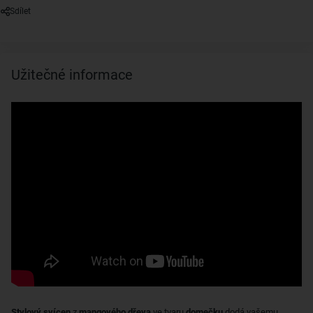
Sdílet
Užitečné informace
Stylový svícen
z
mangového dřeva
ve tvaru
domečku
dodá vašemu