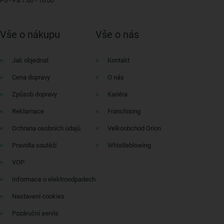
Po - Pá 7:00 - 16:00
Vše o nákupu
Vše o nás
Jak objednat
Kontakt
Cena dopravy
O nás
Způsob dopravy
Kariéra
Reklamace
Franchising
Ochrana osobních údajů
Velkoobchod Orion
Pravidla soutěží
Whistleblowing
VOP
Informace o elektroodpadech
Nastavení cookies
Pozáruční servis