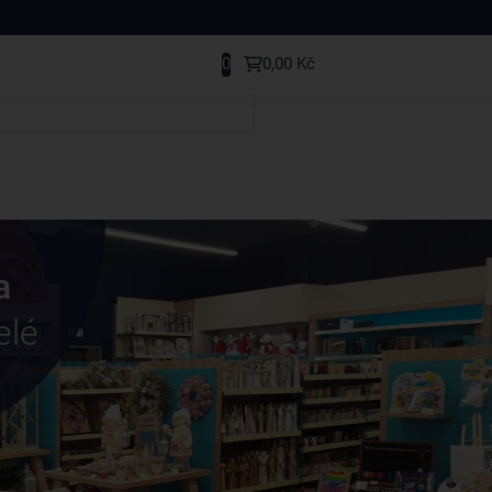
0
0,00 Kč
a
elé