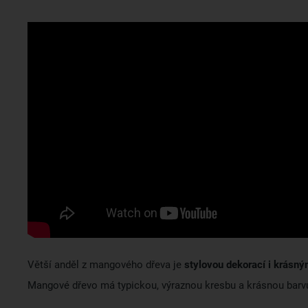
Větší anděl z mangového dřeva je
stylovou dekorací i krásn
Mangové dřevo má typickou, výraznou kresbu a krásnou barv