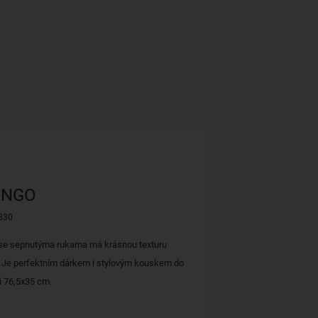
ANGO
830
e sepnutýma rukama má krásnou texturu
 Je perfektním dárkem i stylovým kouskem do
ti 76,5x35 cm.