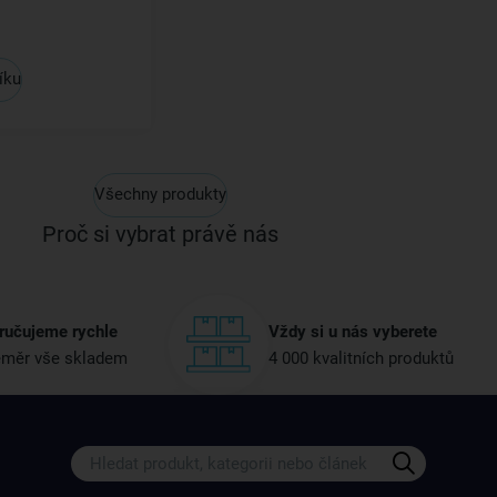
íku
Všechny produkty
Proč si vybrat právě nás
ručujeme rychle
Vždy si u nás vyberete
měr vše skladem
4 000 kvalitních produktů
Získejte rady, recepty a tipy na sle
Přihlaste se k odběru našeho newsletteru.
U nás vždy najdete zajímavé akce, slevy, novink