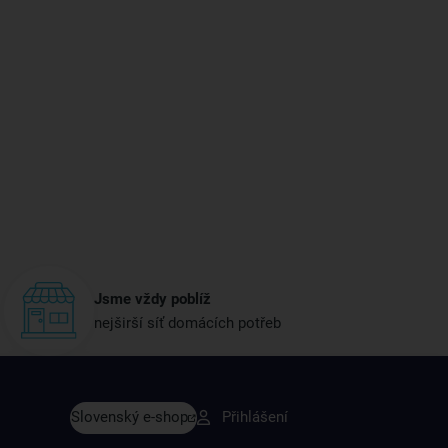
Jsme vždy poblíž
nejširší síť domácích potřeb
vy dřív než ostatní
Slovenský e-shop
Přihlášení
y v sortimentu i recepty, které si oblíbíte.