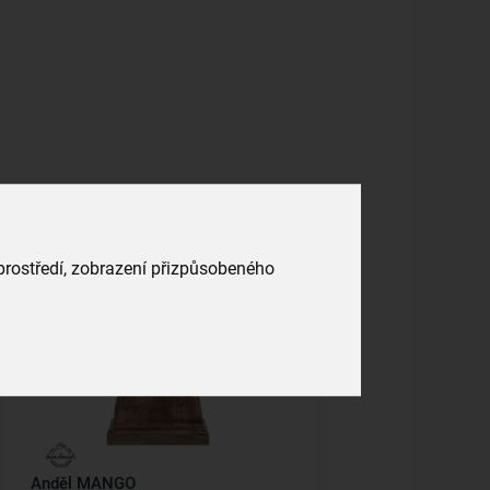
Kolekce
 prostředí, zobrazení přizpůsobeného
Anděl MANGO