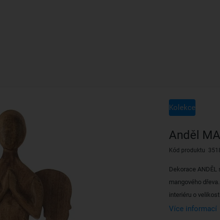
Kolekce
Anděl M
Kód produktu 351
Dekorace ANDĚL s
mangového dřeva.
interiéru o velikos
Více informací