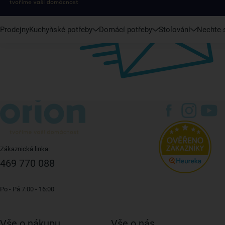
Prodejny
Kuchyňské potřeby
Domácí potřeby
Stolování
Nechte s
Zákaznická linka:
469 770 088
Po - Pá 7:00 - 16:00
Vše o nákupu
Vše o nás