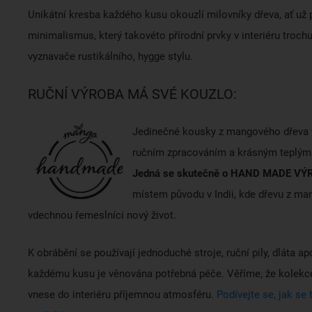
Unikátní kresba každého kusu okouzlí milovníky dřeva, ať už p
minimalismus, který takovéto přírodní prvky v interiéru trochu
vyznavače rustikálního, hygge stylu.
RUČNÍ VÝROBA MÁ SVÉ KOUZLO:
Jedinečné kousky z mangového dřeva v
ručním zpracováním a krásným teplým
Jedná se skutečně o HAND MADE V
místem původu v Indii, kde dřevu z ma
vdechnou řemeslníci nový život.
K obrábění se používají jednoduché stroje, ruční pily, dláta ap
každému kusu je věnována potřebná péče. Věříme, že kole
vnese do interiéru příjemnou atmosféru.
Podívejte se, jak se