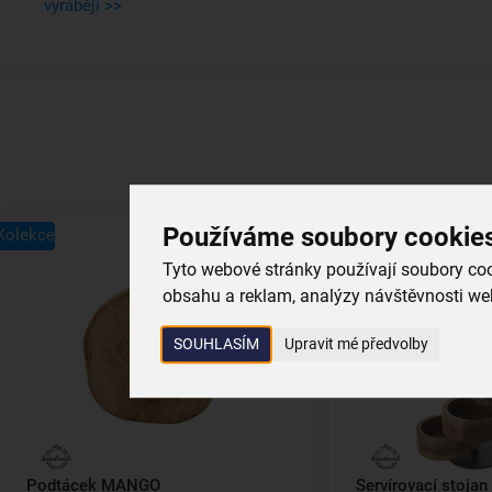
vyrábějí >>
Používáme soubory cookie
Kolekce
Kolekce
Tyto webové stránky používají soubory cook
obsahu a reklam, analýzy návštěvnosti web
SOUHLASÍM
Upravit mé předvolby
Podtácek MANGO
Servírovací stoja