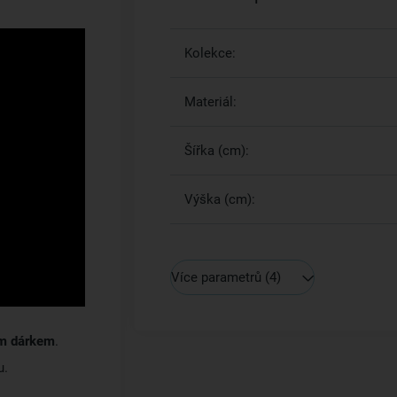
Kolekce:
Materiál:
Šířka (cm):
Výška (cm):
Více parametrů
(4)
ým dárkem
.
u.