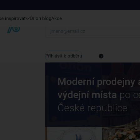
e inspirovat
Orion blog
Akce
Váš e-mail
Přihlásit k odběru
Moderní prodejny 
výdejní místa
po c
České republice