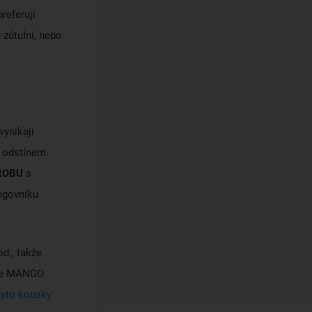
referují
 zútulní, nebo
ynikají
 odstínem.
ÝROBU
s
ngovníku
od., takže
kce MANGO
 tyto kousky