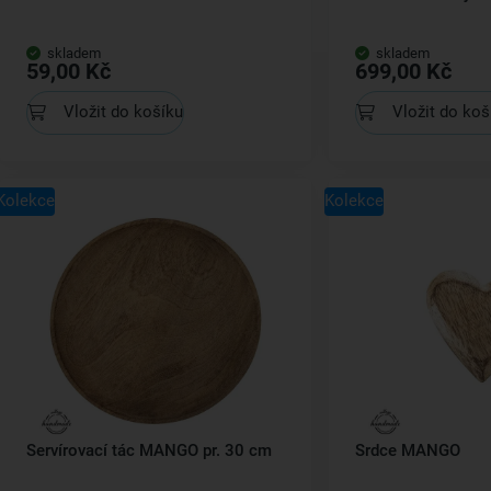
skladem
skladem
59,00 Kč
699,00 Kč
Vložit do košíku
Vložit do koš
Kolekce
Kolekce
Servírovací tác MANGO pr. 30 cm
Srdce MANGO