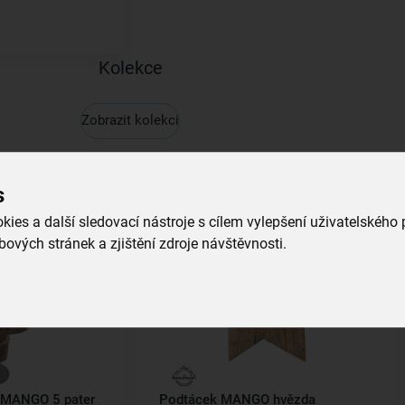
Kolekce
Zobrazit kolekci
s
Kolekce
ies a další sledovací nástroje s cílem vylepšení uživatelského
ových stránek a zjištění zdroje návštěvnosti.
n MANGO 5 pater
Podtácek MANGO hvězda