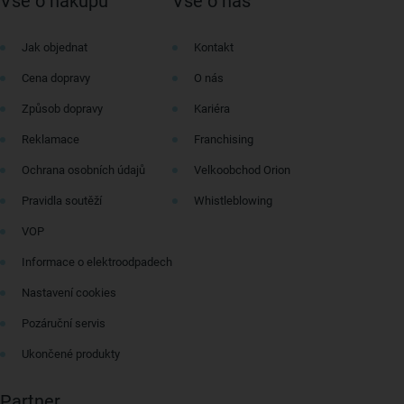
Vše o nákupu
Vše o nás
Jak objednat
Kontakt
Cena dopravy
O nás
Způsob dopravy
Kariéra
Reklamace
Franchising
Ochrana osobních údajů
Velkoobchod Orion
Pravidla soutěží
Whistleblowing
VOP
Informace o elektroodpadech
Nastavení cookies
Pozáruční servis
Ukončené produkty
Partner