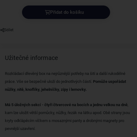
Přidat do košíku
Sdílet
Užitečné informace
Rozkládací dřevěný box na nejrůznější potřeby na šití a další rukodělné
práce. Vše se bezpečně uloží do jednotlivých částí.
Pomůže uspořádat
nůžky, nitě, knoflíky, jehelníčky, zipy i lemovky.
Má 5 úložných sekcí - čtyři čtvercové na bocích a jednu velkou na dně
,
kam lze uložit větší pomůcky, nůžky, řezák na látku apod. Obě strany jsou
kryty odklápěcím víčkem s mosaznými panty a drobnými magnety pro
pevnější uzavření.