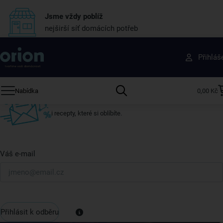
Jsme vždy poblíž
nejširší síť domácích potřeb
Získejte rady, recepty a tipy na slevy dřív než
Přihláš
ostatní
Přihlaste se k odběru našeho newsletteru.
Nabídka
0,00 Kč
U nás vždy najdete zajímavé akce, slevy, novinky v sortimentu
i recepty, které si oblíbíte.
Váš e-mail
Přihlásit k odběru