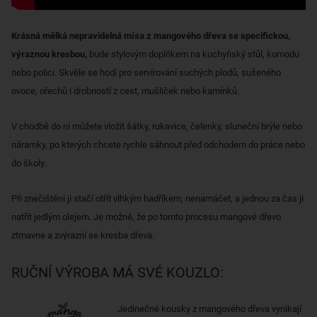
Krásná mělká nepravidelná mísa z mangového dřeva se specifickou,
výraznou kresbou,
bude stylovým doplňkem na kuchyňský stůl, komodu
nebo polici. Skvěle se hodí pro servírování suchých plodů, sušeného
ovoce, ořechů i drobností z cest, mušliček nebo kamínků.
V chodbě do ní můžete vložit šátky, rukavice, čelenky, sluneční brýle nebo
náramky, po kterých chcete rychle sáhnout před odchodem do práce nebo
do školy.
Při znečištění ji stačí otřít vlhkým hadříkem, nenamáčet, a jednou za čas ji
natřít jedlým olejem. Je možné, že po tomto procesu mangové dřevo
ztmavne a zvýrazní se kresba dřeva.
RUČNÍ VÝROBA MÁ SVÉ KOUZLO:
Jedinečné kousky z mangového dřeva vynikají