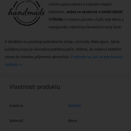
ručním zpracováním a krásným teplým
odstínem.
Jedná se skutečně o HAND MADE
VÝROBU
s místem původu v Indii, kde dřevu z
mangovníku vdechnou řemeslníci nový život.
K obrábění se používají jednoduché stroje, ruční pily, dláta apod., takže
každému kusu je věnována potřebná péče. Věříme, že kolekce MANGO
vnese do interiéru příjemnou atmosféru.
Podívejte se, jak se tyto kousky
vyrábějí >>
Vlastnosti produktu
Kolekce:
MANGO
Materiál:
dřevo