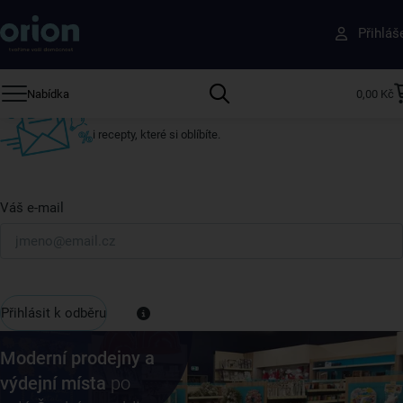
Získejte rady, recepty a tipy na slevy dřív než
Přihláš
ostatní
Přihlaste se k odběru našeho newsletteru.
Nabídka
0,00 Kč
U nás vždy najdete zajímavé akce, slevy, novinky v sortimentu
i recepty, které si oblíbíte.
Váš e-mail
Přihlásit k odběru
Moderní prodejny a
výdejní místa
po