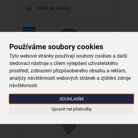
Vložit do košíku
Kolekce
Používáme soubory cookies
Tyto webové stránky používají soubory cookies a další
Servírovací tác MANGO pr. 30 cm
sledovací nástroje s cílem vylepšení uživatelského
prostředí, zobrazení přizpůsobeného obsahu a reklam,
analýzy návštěvnosti webových stránek a zjištění zdroje
skladem
349,00 Kč
návštěvnosti.
Vložit do košíku
SOUHLASÍM
Upravit mé předvolby
Kolekce