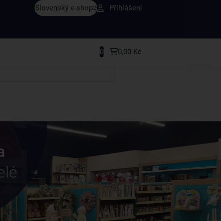
Slovenský e-shop
Přihlášení
y v sortimentu i recepty, které si oblíbíte.
0
0,00 Kč
a
elé