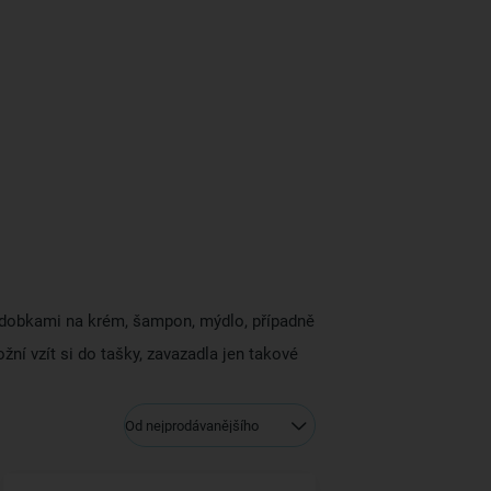
nádobkami na krém, šampon, mýdlo, případně
ní vzít si do tašky, zavazadla jen takové
Od nejprodávanějšího