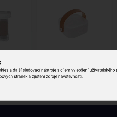
zdrem
Cestovní šperkovnice se zrcadlem
s
skladem
ies a další sledovací nástroje s cílem vylepšení uživatelského
99,00 Kč
ových stránek a zjištění zdroje návštěvnosti.
u
Vložit do košíku
Získejte rady, recepty a tipy na sle