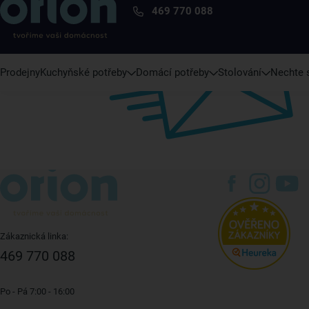
469 770 088
Prodejny
Kuchyňské potřeby
Domácí potřeby
Stolování
Nechte s
Zákaznická linka:
469 770 088
Po - Pá 7:00 - 16:00