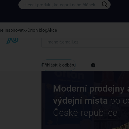
Přihlaste se k odběru našeho newsletteru.
U nás vždy najdete zajímavé akce, slevy, novink
e inspirovat
Orion blog
Akce
Váš e-mail
Přihlásit k odběru
Moderní prodejny 
výdejní místa
po c
České republice