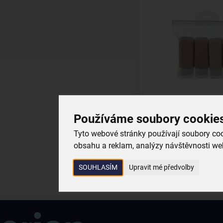
Cestovní sada s pou
Používáme soubory cookie
skladem
Tyto webové stránky používají soubory cook
149,00 Kč
obsahu a reklam, analýzy návštěvnosti web
Vložit do košík
SOUHLASÍM
Upravit mé předvolby