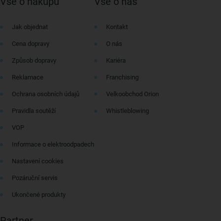
Vše o nákupu
Vše o nás
Jak objednat
Kontakt
Cena dopravy
O nás
Způsob dopravy
Kariéra
Reklamace
Franchising
Ochrana osobních údajů
Velkoobchod Orion
Pravidla soutěží
Whistleblowing
VOP
Informace o elektroodpadech
Nastavení cookies
Pozáruční servis
Ukončené produkty
Partner