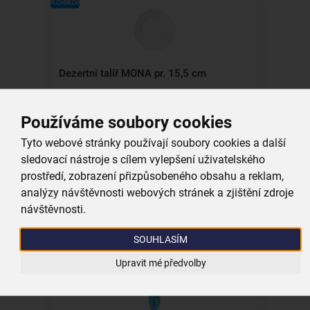
Kolekce
Dezertní talíř MONA pr. 15,5 cm
skladem
Používáme soubory cookies
69,00 Kč
Tyto webové stránky používají soubory cookies a další
Vložit do košíku
sledovací nástroje s cílem vylepšení uživatelského
prostředí, zobrazení přizpůsobeného obsahu a reklam,
analýzy návštěvnosti webových stránek a zjištění zdroje
návštěvnosti.
Všechny produkty
SOUHLASÍM
Související produkty
Upravit mé předvolby