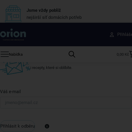
Jsme vždy poblíž
nejširší síť domácích potřeb
Získejte rady, recepty a tipy na slevy dřív než
Přihláš
ostatní
Přihlaste se k odběru našeho newsletteru.
Nabídka
0,00 Kč
U nás vždy najdete zajímavé akce, slevy, novinky v sortimentu
i recepty, které si oblíbíte.
Váš e-mail
Přihlásit k odběru