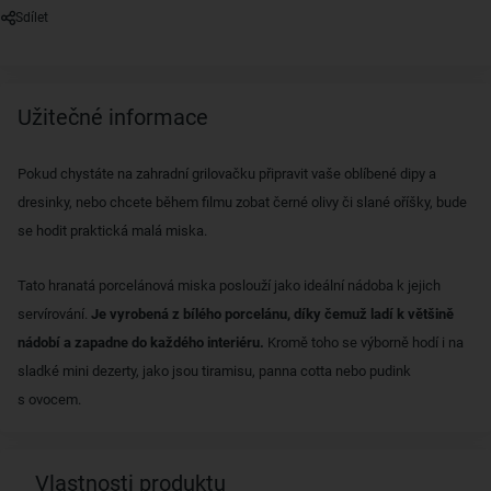
Sdílet
Užitečné informace
Pokud chystáte na zahradní grilovačku připravit vaše oblíbené dipy a
dresinky, nebo chcete během filmu zobat černé olivy či slané oříšky, bude
se hodit praktická malá miska.
Tato hranatá porcelánová miska poslouží jako ideální nádoba k jejich
servírování.
Je vyrobená z bílého porcelánu, díky čemuž ladí k většině
nádobí a zapadne do každého interiéru.
Kromě toho se výborně hodí i na
sladké mini dezerty, jako jsou tiramisu, panna cotta nebo pudink
s ovocem.
Vlastnosti produktu