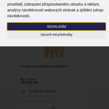
Forma na nanuk raketa
prostředí, zobrazení přizpůsobeného obsahu a reklam,
analýzy návštěvnosti webových stránek a zjištění zdroje
skladem
návštěvnosti.
59,00 Kč
Vložit do košíku
SOUHLASÍM
Upravit mé předvolby
Forma na nepečené nanuky 4
skladem
169,00 Kč
Vložit do košíku