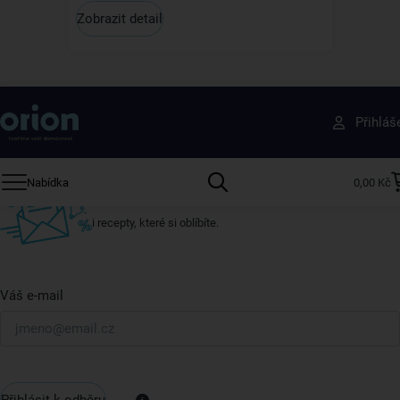
Zobrazit detail
Získejte rady, recepty a tipy na slevy dřív než
Přihláš
ostatní
Přihlaste se k odběru našeho newsletteru.
Nabídka
0,00 Kč
U nás vždy najdete zajímavé akce, slevy, novinky v sortimentu
i recepty, které si oblíbíte.
Váš e-mail
Přihlásit k odběru