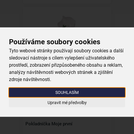
Používáme soubory cookies
Pokladnička Pro štěstí
Tyto webové stránky používají soubory cookies a další
sledovací nástroje s cílem vylepšení uživatelského
skladem
149,00 Kč
prostředí, zobrazení přizpůsobeného obsahu a reklam,
analýzy návštěvnosti webových stránek a zjištění
Vložit do košíku
zdroje návštěvnosti.
SOUHLASÍM
Upravit mé předvolby
Pokladnička Moje první