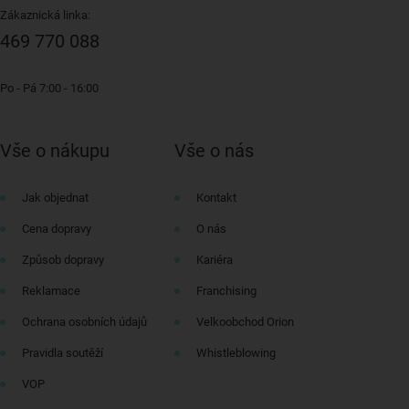
Zákaznická linka:
469 770 088
Po - Pá 7:00 - 16:00
Vše o nákupu
Vše o nás
Jak objednat
Kontakt
Cena dopravy
O nás
Způsob dopravy
Kariéra
Reklamace
Franchising
Ochrana osobních údajů
Velkoobchod Orion
Pravidla soutěží
Whistleblowing
VOP