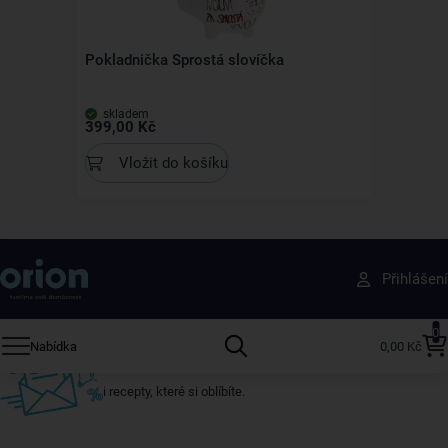
Pokladnička Sprostá slovíčka
skladem
399,00 Kč
Vložit do košíku
Získejte rady, recepty a tipy na slevy dřív než
Přihlášení
ostatní
Přihlaste se k odběru našeho newsletteru.
0
Nabídka
0,00 Kč
U nás vždy najdete zajímavé akce, slevy, novinky v sortimentu
i recepty, které si oblíbíte.