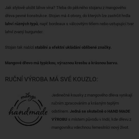
Jak stylově uložit láhve vína? Třeba do pěkného stojanu z mangového
dřeva pevné konstrukce. Stojan má 4 otvory, do kterých lze zastrčit hrdla
lahví různých typů
, např. bordeaux s válcovitým tělem nebo ustupující tvar
lahví zvaný burgunder.
Stojan tak nabízí
stabilní a efektní ukládání oblíbené značky.
Mangové dřevo má typickou, výraznou kresbu a krásnou barvu.
RUČNÍ VÝROBA MÁ SVÉ KOUZLO:
Jedinečné kousky z mangového dřeva vynikají
ručním zpracováním a krásným teplým
odstínem.
Jedná se skutečně o HAND MADE
VÝROBU
s místem původu v Indii, kde dřevu z
mangovníku vdechnou řemeslníci nový život.