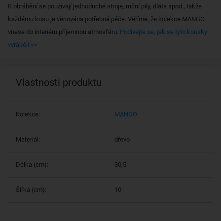
K obrábění se používají jednoduché stroje, ruční pily, dláta apod., takže
každému kusu je věnována potřebná péče. Věříme, že kolekce MANGO
vnese do interiéru příjemnou atmosféru.
Podívejte se, jak se tyto kousky
vyrábějí >>
Vlastnosti produktu
Kolekce:
MANGO
Materiál:
dřevo
Délka (cm):
30,5
Šířka (cm):
10