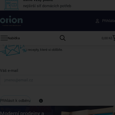
nejširší síť domácích potřeb
Získejte rady, recepty a tipy na slevy dřív než
Přihláš
ostatní
Přihlaste se k odběru našeho newsletteru.
Nabídka
0,00 Kč
U nás vždy najdete zajímavé akce, slevy, novinky v sortimentu
i recepty, které si oblíbíte.
Váš e-mail
Přihlásit k odběru
Moderní prodejny a