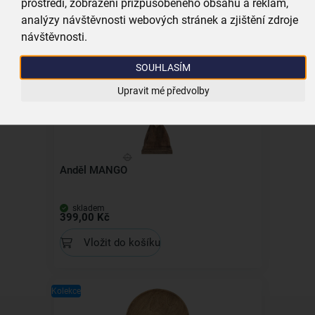
prostředí, zobrazení přizpůsobeného obsahu a reklam,
skladem
analýzy návštěvnosti webových stránek a zjištění zdroje
59,00 Kč
návštěvnosti.
Vložit do košíku
SOUHLASÍM
Upravit mé předvolby
Kolekce
Anděl MANGO
skladem
399,00 Kč
Vložit do košíku
Kolekce