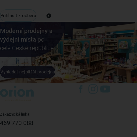
Přihlásit k odběru
Moderní prodejny a
výdejní místa
po
celé České republice
Vyhledat nejbližší prodejnu
Zákaznická linka:
469 770 088