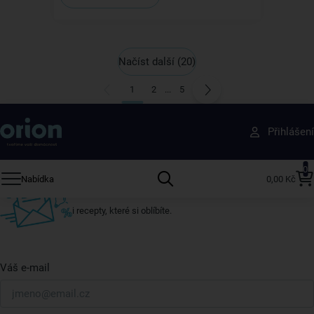
Načíst další
(20)
1
2
...
5
Získejte rady, recepty a tipy na slevy dřív než
Přihlášení
ostatní
Přihlaste se k odběru našeho newsletteru.
0
Nabídka
0,00 Kč
U nás vždy najdete zajímavé akce, slevy, novinky v sortimentu
i recepty, které si oblíbíte.
Váš e-mail