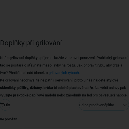
Doplňky při grilování
Naše
grilovací doplňky
zpříjemní každé venkovní posezení.
Praktický grilovací
tác
se postará o šťavnaté maso i ryby na roštu. Jak připravit rybu, aby držela
tvar? Přečtěte si náš článek o
grilovaných rybách
.
Ke grilování neodmyslitelně patří i servírování, proto u nás najdete
stylové
skleničky, půllitry, džbány, brčka či odolné plastové talíře
. Na větší oslavy pak
využijte
praktické papírové nádobí
nebo
zásobník na led
pro osvěžující nápoje.
Filtr
Od nejprodávanějšího
84 položek