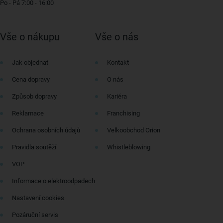
Po - Pá 7:00 - 16:00
Vše o nákupu
Vše o nás
Jak objednat
Kontakt
Cena dopravy
O nás
Způsob dopravy
Kariéra
Reklamace
Franchising
Ochrana osobních údajů
Velkoobchod Orion
Pravidla soutěží
Whistleblowing
VOP
Informace o elektroodpadech
Nastavení cookies
Pozáruční servis