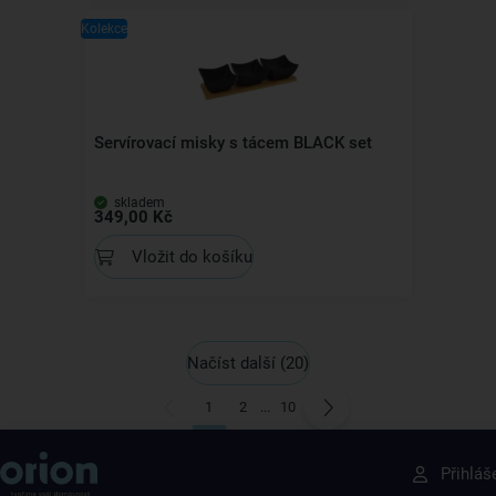
Kolekce
Servírovací misky s tácem BLACK set
skladem
349,00 Kč
Vložit do košíku
Načíst další
(20)
1
2
...
10
Získejte rady, recepty a tipy na slevy dřív než
Přihláš
ostatní