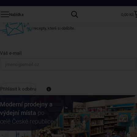
Přihlaste se k odběru našeho newsletteru.
Nabídka
0,00 Kč
U nás vždy najdete zajímavé akce, slevy, novinky v sortimentu
i recepty, které si oblíbíte.
Váš e-mail
Přihlásit k odběru
Moderní prodejny a
výdejní místa
po
celé České republice