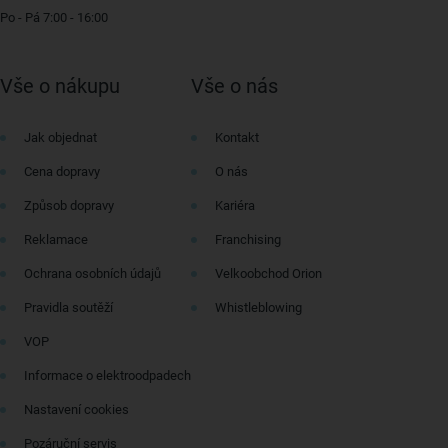
Po - Pá 7:00 - 16:00
Vše o nákupu
Vše o nás
Jak objednat
Kontakt
Cena dopravy
O nás
Způsob dopravy
Kariéra
Reklamace
Franchising
Ochrana osobních údajů
Velkoobchod Orion
Pravidla soutěží
Whistleblowing
VOP
Informace o elektroodpadech
Nastavení cookies
Pozáruční servis