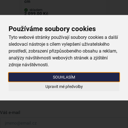
cm
skladem
2 099,00 Kč
Vložit do košíku
Používáme soubory cookies
Tyto webové stránky používají soubory cookies a další
sledovací nástroje s cílem vylepšení uživatelského
Získejte rady, recepty a tipy na slevy dřív než
prostředí, zobrazení přizpůsobeného obsahu a reklam,
Přihlášení
analýzy návštěvnosti webových stránek a zjištění
ostatní
zdroje návštěvnosti.
Přihlaste se k odběru našeho newsletteru.
0
Nabídka
0,00 Kč
SOUHLASÍM
U nás vždy najdete zajímavé akce, slevy, novinky v sortimentu
Upravit mé předvolby
i recepty, které si oblíbíte.
Váš e-mail