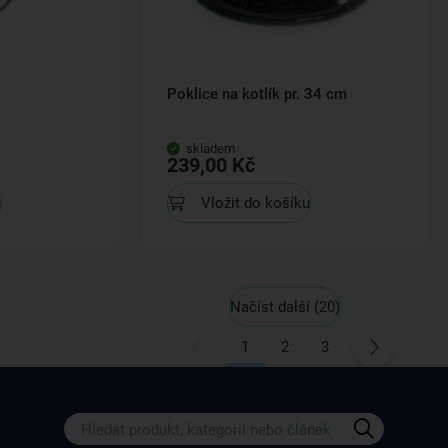
Poklice na kotlík pr. 34 cm
skladem
239,00 Kč
u
Vložit do košíku
Načíst další
(20)
1
2
3
Získejte rady, recepty a tipy na sle
Přihlaste se k odběru našeho newsletteru.