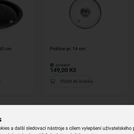
 40 cm
Poklice pr. 14 cm
skladem
149,00 Kč
u
Vložit do košíku
s
ies a další sledovací nástroje s cílem vylepšení uživatelského