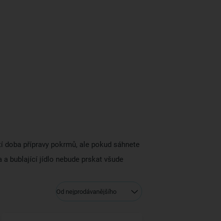
átí doba přípravy pokrmů, ale pokud sáhnete
 a bublající jídlo nebude prskat všude
Od nejprodávanějšího