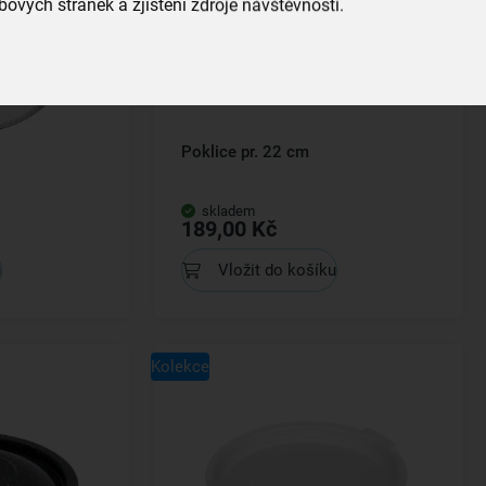
ových stránek a zjištění zdroje návštěvnosti.
Poklice pr. 22 cm
skladem
189,00 Kč
u
Vložit do košíku
Kolekce