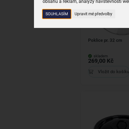
obsahu a reklam, analýzy návštěvnosti web
SOUHLASÍM
Upravit mé předvolby
Poklice pr. 32 cm
skladem
269,00 Kč
Vložit do košík