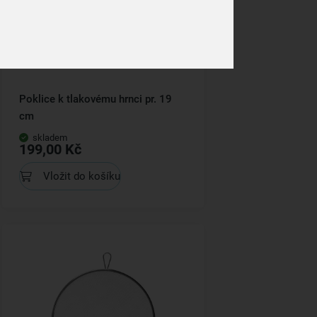
Poklice k tlakovému hrnci pr. 19
cm
skladem
199,00 Kč
Vložit do košíku