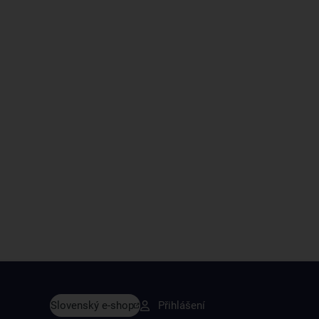
vy dřív než ostatní
Slovenský e-shop
Přihlášení