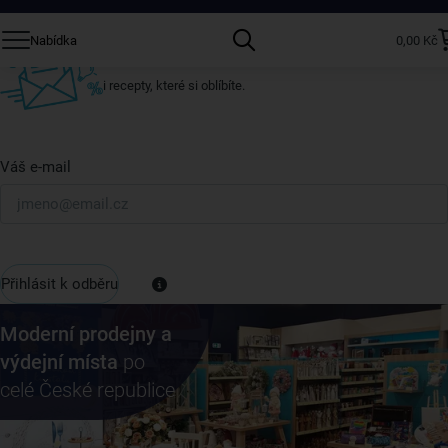
Přihlaste se k odběru našeho newsletteru.
Nabídka
0,00 Kč
U nás vždy najdete zajímavé akce, slevy, novinky v sortimentu
i recepty, které si oblíbíte.
Váš e-mail
Přihlásit k odběru
Moderní prodejny a
výdejní místa
po
celé České republice