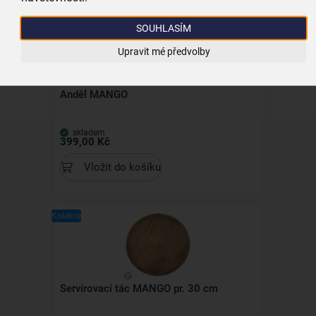
Kolekce
SOUHLASÍM
Upravit mé předvolby
Anděl MANGO
skladem
399,00 Kč
Vložit do košíku
Kolekce
Servírovací tác MANGO pr. 30 cm