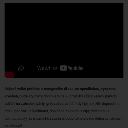
Krásné velké prkénko z mangového dřeva, se specifickou, výraznou
kresbou,
bude stylovým doplňkem na kuchyňský stůl a
velkou parádu
udělá i na zahradní párty, grilovačce,
zvlášť když jej položíte doprostřed
stolu, pod vázu s květinami, doplněné miskami s dipy, zeleninou a
dochucovadly.
Je možné ho i zavěsit, bude tak stylovou dekorací doma i
na chalupě.