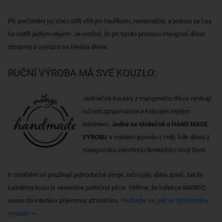
Při znečištění jej stačí otřít vlhkým hadříkem, nenamáčet, a jednou za čas
ho natřít jedlým olejem. Je možné, že po tomto procesu mangové dřevo
ztmavne a zvýrazní se kresba dřeva.
RUČNÍ VÝROBA MÁ SVÉ KOUZLO:
Jedinečné kousky z mangového dřeva vynikají
ručním zpracováním a krásným teplým
odstínem.
Jedná se skutečně o HAND MADE
VÝROBU
s místem původu v Indii, kde dřevu z
mangovníku vdechnou řemeslníci nový život.
K obrábění se používají jednoduché stroje, ruční pily, dláta apod., takže
každému kusu je věnována potřebná péče. Věříme, že kolekce MANGO
vnese do interiéru příjemnou atmosféru.
Podívejte se, jak se tyto kousky
vyrábějí >>