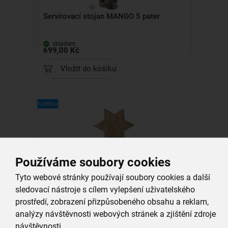
Servírovací stojan MANGO 5 pater
skladem
699,00 Kč
Vložit do košíku
Kolekce
Podtácek MANGO hvězda
Používáme soubory cookies
Tyto webové stránky používají soubory cookies a další
skladem
sledovací nástroje s cílem vylepšení uživatelského
59,00 Kč
prostředí, zobrazení přizpůsobeného obsahu a reklam,
Vložit do košíku
analýzy návštěvnosti webových stránek a zjištění zdroje
návštěvnosti.