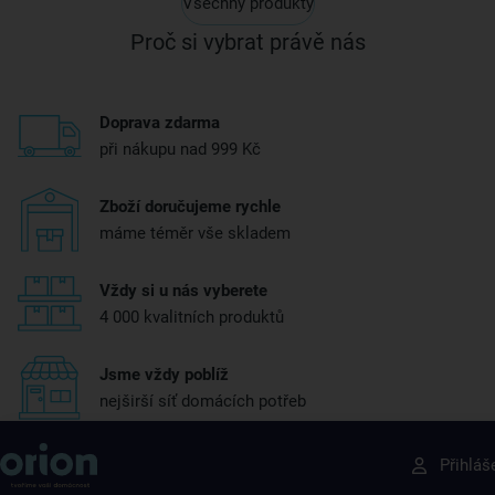
Všechny produkty
Proč si vybrat právě nás
Doprava zdarma
při nákupu nad 999 Kč
Zboží doručujeme rychle
máme téměr vše skladem
Vždy si u nás vyberete
4 000 kvalitních produktů
Jsme vždy poblíž
nejširší síť domácích potřeb
Získejte rady, recepty a tipy na slevy dřív než
Přihláš
ostatní