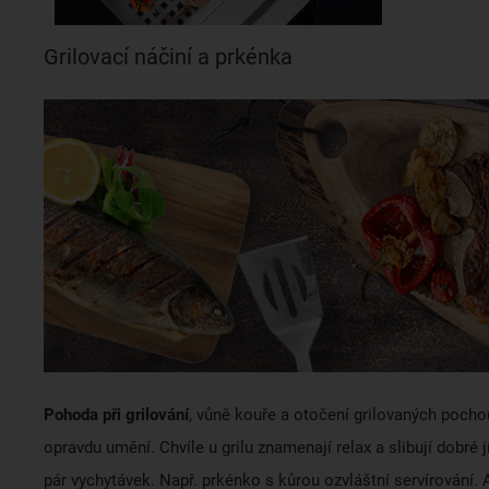
Grilovací náčiní a prkénka
Pohoda při grilování
, vůně kouře a otočení grilovaných pochou
opravdu umění. Chvíle u grilu znamenají relax a slibují dobré j
pár vychytávek. Např. prkénko s kůrou ozvláštní servírování.