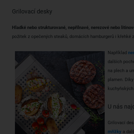
Grilovací desky
Hladké nebo strukturované, nepřilnavé, nerezové nebo litinov
požitek z opečených steaků, domácích hamburgerů i křehké z
Například
ne
dalších pochu
na plech a um
plamen. Díky
kuchyňských 
U nás naj
Grilovací des
mřížky
a dal