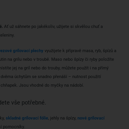
é.
Ať už sáhnete po jakékoliv, užijete si skvělou chuť a
eleniny.
rezové grilovací plechy
využijete k přípravě masa, ryb, špízů a
tin na grilu nebo v troubě. Maso nebo špízy či ryby položíte
ístíte jej na gril nebo do trouby, můžete použít i na přímý
 dvěma úchytům se snadno přenáší – nutnost použití
chňapek. Jsou vhodné do myčky na nádobí.
dete vše potřebné.
ky,
skladné grilovací fólie
, jehly na špízy,
nové grilovací
ší pomocníky.