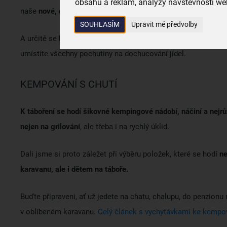
obsahu a reklam, analýzy návštěvnosti web
naše
nové, designové jídelní sady
.
SOUHLASÍM
Upravit mé předvolby
A určitě se bude hodit nějaký
stojan na nože
i jiné náčiní potř
umístíte všechny pochutiny na dochucování jídel.
KEMPOVÁNÍ S CHUTÍ
K táboření se hodí šikovné kempingové nádobí, náčiní a nejr
nejen na grilování
, ale třeba i na rychlý úklid.
Dali jsme si proto záležet při výběru položek, které se hodí
ne
karavanu, ale i dětem na táboře.
Buďte připraveni, ať už jedete na chatu, chalupu, do penzionu
v oblíbeném karavanu.
Celý článek s vychytávkami ke kempov