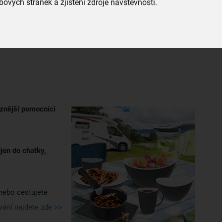
ových stránek a zjištění zdroje návštěvnosti.
ebné u grilu,
v ošatce
naservírujete pečivo nebo do ní
ůznější pomocníci
jen do chatky,
 nebo cestujete
ání najdete zde >>