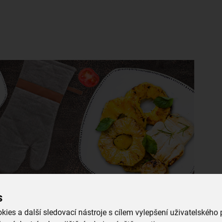
s
 zkusit
stylové grilovací
zástěry
a prodloužené
chňapky
,
ies a další sledovací nástroje s cílem vylepšení uživatelského
 specialitami na talíř a můžete servírovat. Třeba na