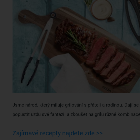
Jsme národ, který miluje grilování s přáteli a rodinou. Dají 
popustit uzdu své fantazii a zkoušet na grilu různé kombinace
Zajímavé recepty najdete zde >>