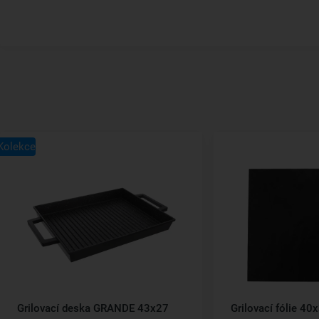
Kolekce
Grilovací deska GRANDE 43x27
Grilovací fólie 40