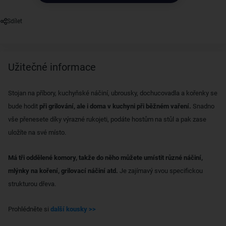
Sdílet
Užitečné informace
Stojan na příbory, kuchyňské náčiní, ubrousky, dochucovadla a kořenky se
bude hodit
při grilování, ale i doma v kuchyni při běžném vaření.
Snadno
vše přenesete díky výrazné rukojeti, podáte hostům na stůl a pak zase
uložíte na své místo.
Má tři oddělené komory, takže do něho můžete umístit různé náčiní,
mlýnky na koření, grilovací náčiní atd.
Je zajímavý svou specifickou
strukturou dřeva.
Prohlédněte si
další kousky >>