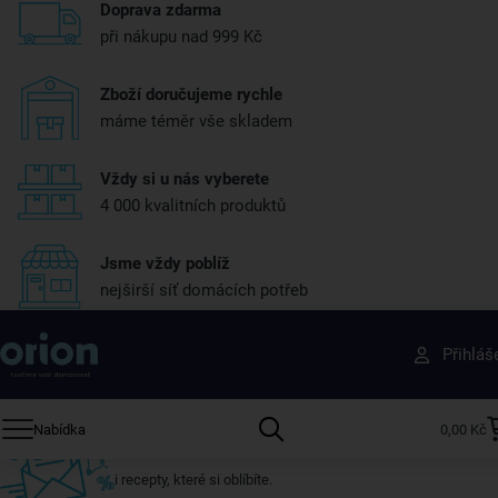
Doprava zdarma
při nákupu nad 999 Kč
Zboží doručujeme rychle
máme téměr vše skladem
Vždy si u nás vyberete
4 000 kvalitních produktů
Jsme vždy poblíž
nejširší síť domácích potřeb
Získejte rady, recepty a tipy na slevy dřív než
Přihláš
ostatní
Přihlaste se k odběru našeho newsletteru.
Nabídka
0,00 Kč
U nás vždy najdete zajímavé akce, slevy, novinky v sortimentu
i recepty, které si oblíbíte.