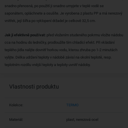
snadno přenosná, po použití ji snadno umyjete v teplé vodě se
saponátem, opláchnete a osušíte. Je vyrobena z plastu PP a má nerezový
vnitřek, její šířka po vyklopení držadel je celkově 32,5 cm.
Jak ji efektivně používat:
před vložením studeného pokrmu vložte nádobu
cca na hodinu do ledničky, prodloužíte tím chladící efekt. Při vkládání
teplého jídla nalijte dovnitř horkou vodu, kterou zhruba po 1-2 minutách
vylijte. Délka udržení teploty v nádobě závisí na okolní teplotě, resp.
teplotním rozdílu vnější teploty a teploty uvnitř nádoby.
Vlastnosti produktu
Kolekce:
TERMO
Materiál:
plast, nerezová ocel