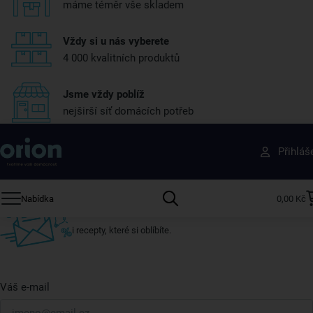
máme téměr vše skladem
Vždy si u nás vyberete
4 000 kvalitních produktů
Jsme vždy poblíž
nejširší síť domácích potřeb
Získejte rady, recepty a tipy na slevy dřív než
Přihláš
ostatní
Přihlaste se k odběru našeho newsletteru.
Nabídka
0,00 Kč
U nás vždy najdete zajímavé akce, slevy, novinky v sortimentu
i recepty, které si oblíbíte.
Váš e-mail