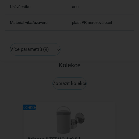
Uzávěr/víko:
ano
Materiál víka/uzávěru:
plast PP, nerezová ocel
Více parametrů
(9)
Kolekce
Zobrazit kolekci
Kolekce