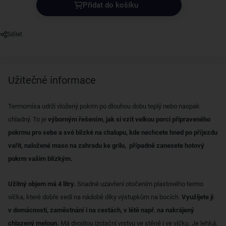
Přidat do košíku
Sdílet
Užitečné informace
Termomísa udrží vložený pokrm po dlouhou dobu teplý nebo naopak
chladný. To je
výborným řešením, jak si vzít velkou porci připraveného
pokrmu pro sebe a své blízké na chalupu, kde nechcete hned po příjezdu
vařit, naložené maso na zahradu ke grilu, případně zanesete hotový
pokrm vašim blízkým.
Užitný objem má 4 litry.
Snadné uzavření otočením plastového termo
víčka, které dobře sedí na nádobě díky výstupkům na bocích.
Využijete ji
v domácnosti, zaměstnání i na cestách, v létě např. na nakrájený
chlazený meloun.
Má dvojitou izolační vrstvu ve stěně i ve víčku. Je lehká,