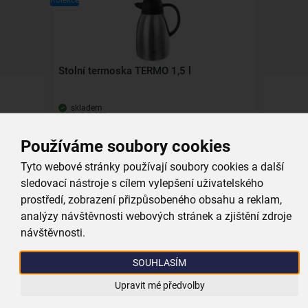
Kolekce
Stolní termoska TERMO 1,5 l
skladem
499,00 Kč
Vložit do košíku
Používáme soubory cookies
Tyto webové stránky používají soubory cookies a další
sledovací nástroje s cílem vylepšení uživatelského
Kolekce
prostředí, zobrazení přizpůsobeného obsahu a reklam,
analýzy návštěvnosti webových stránek a zjištění zdroje
návštěvnosti.
Jídlonosič TERMO 4x1,1 l
SOUHLASÍM
Upravit mé předvolby
skladem
699,00 Kč