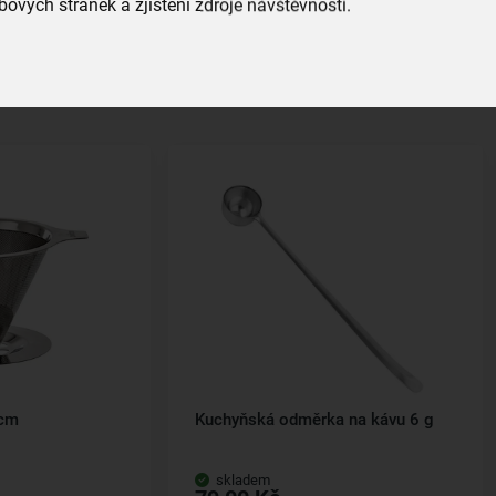
ových stránek a zjištění zdroje návštěvnosti.
Všechny produkty
Související produkty
 cm
Kuchyňská odměrka na kávu 6 g
skladem