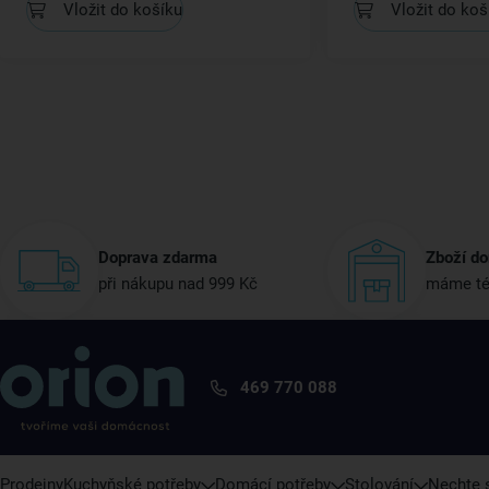
Vložit do košíku
Vložit do koš
Doprava zdarma
Zboží do
při nákupu nad 999 Kč
máme té
469 770 088
Prodejny
Kuchyňské potřeby
Domácí potřeby
Stolování
Nechte s