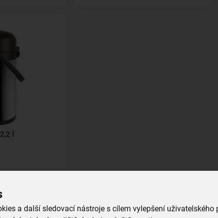
,2 l
íku
s
ies a další sledovací nástroje s cílem vylepšení uživatelského