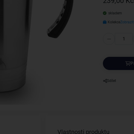
239,00 Kč
skladem
Kolekce
Zobrazit
P
Sdílet
Vlastnosti produktu