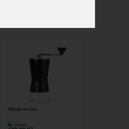
Mlýnek na kávu
skladem