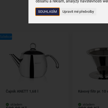
obsahu a reklam, analýzy návštěvnosti web
SOUHLASÍM
Upravit mé předvolby
Kolekce
Čajník ANETT 1,68 l
Kávový filtr pr. 10
skladem
skladem