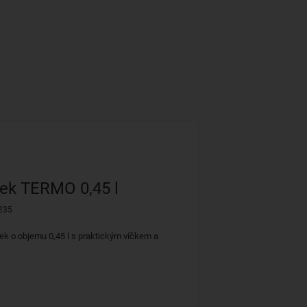
ek TERMO 0,45 l
235
ek o objemu 0,45 l s praktickým víčkem a