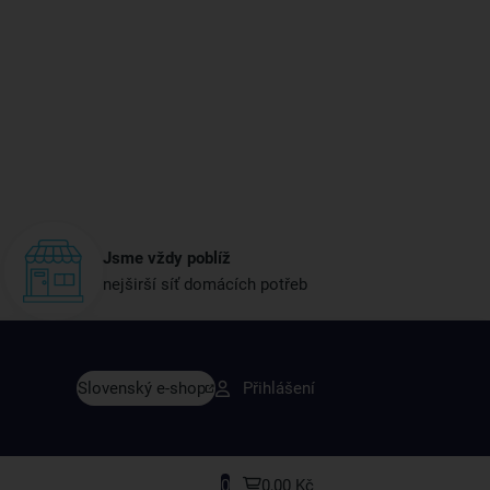
Jsme vždy poblíž
nejširší síť domácích potřeb
vy dřív než ostatní
Slovenský e-shop
Přihlášení
y v sortimentu i recepty, které si oblíbíte.
0
0,00 Kč