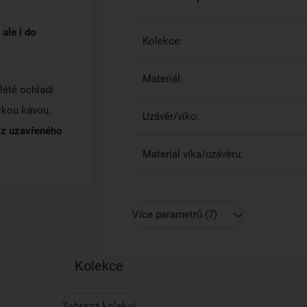
ale i do
Kolekce:
Materiál:
létě ochladí
rkou kávou.
Uzávěr/víko:
í z uzavřeného
Materiál víka/uzávěru:
Více parametrů
(7)
Kolekce
Zobrazit kolekci