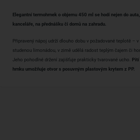
Elegantní termohrnek o objemu 450 ml se hodí nejen do auta, 
kanceláře, na přednášku či domů na zahradu.
Připravený nápoj udrží dlouho dobu v požadované teplotě – v 
studenou limonádou, v zimě udělá radost teplým čajem či ho
Jeho pohodlné držení zajišťuje prakticky tvarované ucho.
Pit
hrnku umožňuje otvor s posuvným plastovým krytem z PP.