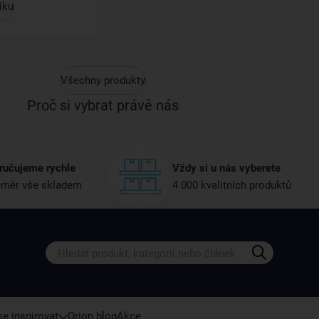
íku
Všechny produkty
Proč si vybrat právě nás
ručujeme rychle
Vždy si u nás vyberete
měr vše skladem
4 000 kvalitních produktů
Získejte rady, recepty a tipy na sle
Přihlaste se k odběru našeho newsletteru.
U nás vždy najdete zajímavé akce, slevy, novink
e inspirovat
Orion blog
Akce