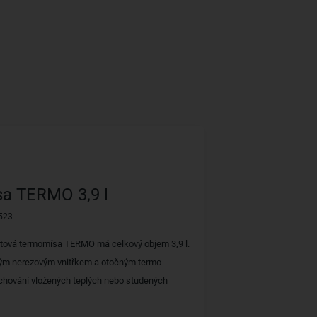
a TERMO 3,9 l
523
astová termomísa TERMO má celkový objem 3,9 l.
kým nerezovým vnitřkem a otočným termo
uchování vložených teplých nebo studených