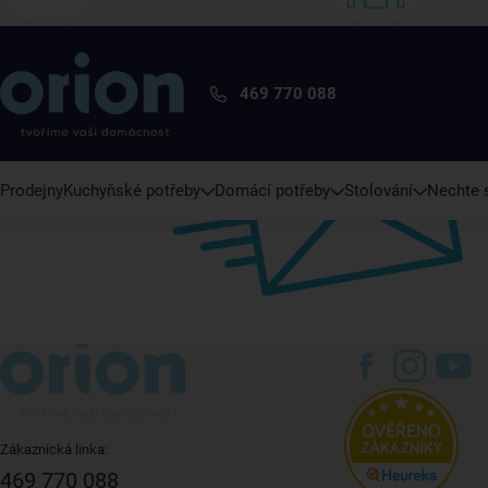
469 770 088
Prodejny
Kuchyňské potřeby
Domácí potřeby
Stolování
Nechte s
Zákaznická linka:
469 770 088