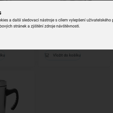
s
ies a další sledovací nástroje s cílem vylepšení uživatelského
ových stránek a zjištění zdroje návštěvnosti.
3x1,1 l
Stolní termoska TERMO 1,5 l
skladem
499,00 Kč
íku
Vložit do košíku