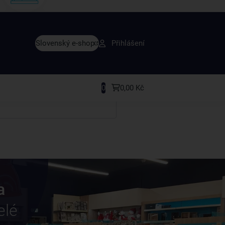
vy dřív než ostatní
Slovenský e-shop
Přihlášení
y v sortimentu i recepty, které si oblíbíte.
0
0,00 Kč
a
elé