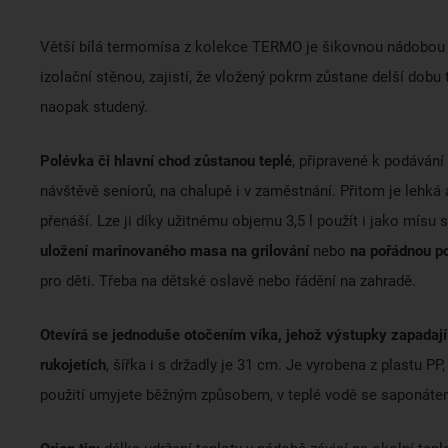
Větší bílá termomísa z kolekce TERMO je šikovnou nádobou 
izolační stěnou, zajistí, že vložený pokrm zůstane delší dobu
naopak studený.
Polévka či hlavní chod zůstanou teplé
, připravené k podávání
návštěvě seniorů, na chalupě i v zaměstnání. Přitom je lehká
přenáší. Lze ji díky užitnému objemu 3,5 l použít i jako mísu
uložení marinovaného masa na grilování
nebo
na pořádnou po
pro děti. Třeba na dětské oslavě nebo řádění na zahradě.
Otevírá se jednoduše otočením víka, jehož výstupky zapadají
rukojetích
, šířka i s držadly je 31 cm. Je vyrobena z plastu PP
použití umyjete běžným způsobem, v teplé vodě se saponáte