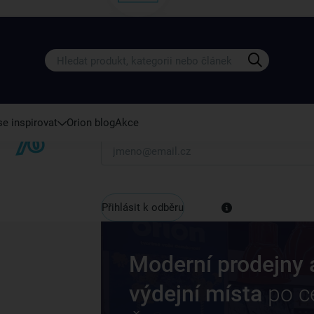
Získejte rady, recepty a tipy na sle
Přihlaste se k odběru našeho newsletteru.
U nás vždy najdete zajímavé akce, slevy, novink
e inspirovat
Orion blog
Akce
Váš e-mail
Přihlásit k odběru
Moderní prodejny 
výdejní místa
po c