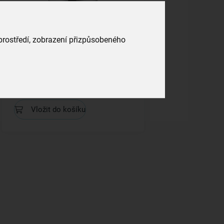
 prostředí, zobrazení přizpůsobeného
Jídlonosič TERMO 4x1,1 l
skladem
699,00 Kč
Vložit do košíku