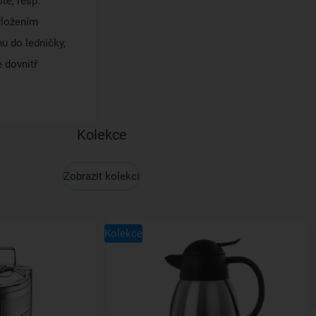
tě, resp.
 vložením
u do ledničky,
e dovnitř
Kolekce
Zobrazit kolekci
Kolekce