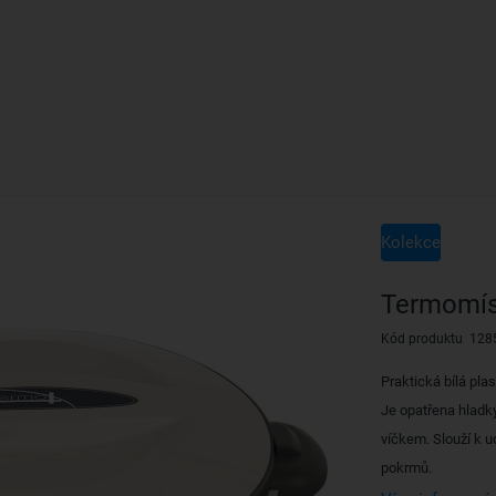
Kolekce
Termomís
Kód produktu 128
Praktická bílá pl
Je opatřena hlad
víčkem. Slouží k 
pokrmů.