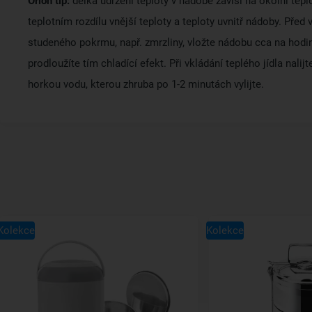
Orion tip:
délka udržení teploty v nádobě závisí na okolní teplo
teplotním rozdílu vnější teploty a teploty uvnitř nádoby. Před
studeného pokrmu, např. zmrzliny, vložte nádobu cca na hodin
prodloužíte tím chladící efekt. Při vkládání teplého jídla nalijt
horkou vodu, kterou zhruba po 1-2 minutách vylijte.
Kolekce
Kolekce