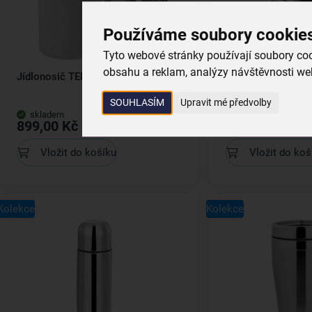
Používáme soubory cookie
Tyto webové stránky používají soubory cook
obsahu a reklam, analýzy návštěvnosti web
Jídlonosič TERMO 4x0,8 l
Jídlonosič TERMO 
SOUHLASÍM
Upravit mé předvolby
skladem
skladem
899,00 Kč
599,00 Kč
Vložit do košíku
Vložit do koš
Kolekce
Kolekce