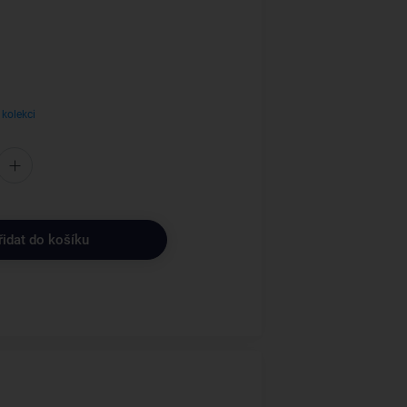
 kolekci
řidat do košíku