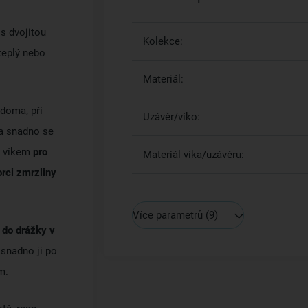
s dvojitou
Kolekce:
 teplý nebo
Materiál:
 doma, při
Uzávěr/víko:
 a snadno se
 s víkem
pro
Materiál víka/uzávěru:
rci zmrzliny
Více parametrů
(9)
 do drážky v
, snadno ji po
m.