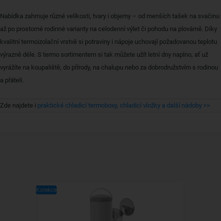
Nabídka zahrnuje různé velikosti, tvary i objemy – od menších tašek na svačinu
až po prostorné rodinné varianty na celodenní výlet či pohodu na plovárně. Díky
kvalitní termoizolační vrstvě si potraviny i nápoje uchovají požadovanou teplotu
výrazně déle. S termo sortimentem si tak můžete užít letní dny naplno, ať už
vyrážíte na koupaliště, do přírody, na chalupu nebo za dobrodružstvím s rodinou
a přáteli.
Zde najdete i
praktické chladicí termoboxy, chladicí vložky a další nádoby >>
Kolekce