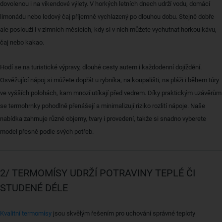
dovolenou i na víkendové výlety. V horkých letních dnech udrží vodu, domácí
limonádu nebo ledový čaj příjemně vychlazený po dlouhou dobu. Stejně dobře
ale poslouží i v zimních měsících, kdy si v nich můžete vychutnat horkou kávu,
čaj nebo kakao.
Hodí se na turistické výpravy, dlouhé cesty autem i každodenní dojíždění.
Osvěžující nápoj si můžete dopřát u rybníka, na koupališti, na pláži i během túry
ve vyšších polohách, kam mnozí utíkají před vedrem. Díky praktickým uzávěrům
se termohrnky pohodlně přenášejí a minimalizují riziko rozlití nápoje. Naše
nabídka zahrnuje různé objemy, tvary i provedení, takže si snadno vyberete
model přesně podle svých potřeb.
2/ TERMOMÍSY UDRŽÍ POTRAVINY TEPLÉ ČI
STUDENÉ DÉLE
Kvalitní termomísy
jsou skvělým řešením pro uchování správné teploty