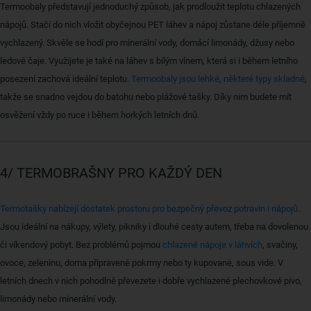
Termoobaly představují jednoduchý způsob, jak prodloužit teplotu chlazených
nápojů. Stačí do nich vložit obyčejnou PET láhev a nápoj zůstane déle příjemně
vychlazený. Skvěle se hodí pro minerální vody, domácí limonády, džusy nebo
ledové čaje. Využijete je také na láhev s bílým vínem, která si i během letního
posezení zachová ideální teplotu.
Termoobaly jsou lehké, některé typy skladné
,
takže se snadno vejdou do batohu nebo plážové tašky. Díky nim budete mít
osvěžení vždy po ruce i během horkých letních dnů.
4/ TERMOBRAŠNY PRO KAŽDÝ DEN
Termotašky nabízejí dostatek prostoru pro bezpečný převoz potravin i nápojů.
Jsou ideální na nákupy, výlety, pikniky i dlouhé cesty autem, třeba na dovolenou
či víkendový pobyt. Bez problémů pojmou
chlazené nápoje v láhvích
, svačiny,
ovoce, zeleninu, doma připravené pokrmy nebo ty kupované, sous vide. V
letních dnech v nich pohodlně převezete i dobře vychlazené plechovkové pivo,
limonády nebo minerální vody.