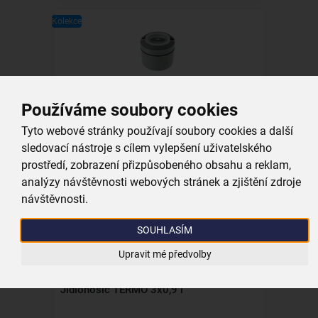
Kolekce
Termomísa s úchyty TERMO 0,62 l
Používáme soubory cookies
Tyto webové stránky používají soubory cookies a další
skladem
249,00 Kč
sledovací nástroje s cílem vylepšení uživatelského
prostředí, zobrazení přizpůsobeného obsahu a reklam,
Vložit do košíku
analýzy návštěvnosti webových stránek a zjištění zdroje
návštěvnosti.
Kolekce
SOUHLASÍM
Upravit mé předvolby
Jídlonosič TERMO 3x0,9 l