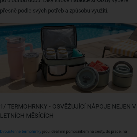
po dlouhou dobu. Díky široké nabídce si každý vybere
přesně podle svých potřeb a způsobu využití.
1/ TERMOHRNKY - OSVĚŽUJÍCÍ NÁPOJE NEJEN V
LETNÍCH MĚSÍCÍCH
Dvoustěnné termohrnky
jsou ideálním pomocníkem na cesty, do práce, na