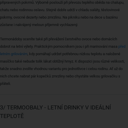
připravených pokrmů. Výborně poslouží při převozu teplého oběda na chalupu,
chatu nebo rodinnou oslavu. Stejně dobře udrží v chladu saláty, těstovinové
pokrmy, ovocné dezerty nebo zmrzlinu. Na pikniku nebo na dece u bazénu
zůstane i nakrájený meloun příjemně vychlazený.
Termonádoby oceníte také při převážení čerstvého ovoce nebo domácích
dobrot na letní výlety. Praktickým pomocníkem jsou i při marinování masa
před
letním grilováním
, kdy pomáhají udržet potřebnou nízkou teplotu a naložené
masíčko také nebude tolik lákat obtížný hmyz. K dispozici jsou různé velikosti,
takže snadno zvolíte vhodnou variantu pro jednotlivce i celou rodinu. Ať už do
nich chcete nabrat pár kopečků zmrzliny nebo chystáte velkou grilovačku s
přáteli.
3/ TERMOOBALY - LETNÍ DRINKY V IDEÁLNÍ
TEPLOTĚ