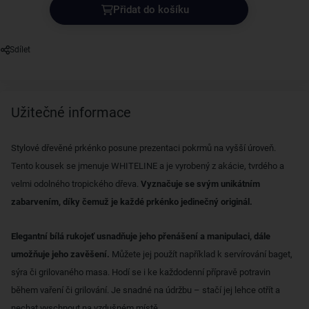
Přidat do košíku
Sdílet
Užitečné informace
Stylové dřevěné prkénko posune prezentaci pokrmů na vyšší úroveň.
Tento kousek se jmenuje WHITELINE a je vyrobený z akácie, tvrdého a
velmi odolného tropického dřeva.
Vyznačuje se svým unikátním
zabarvením, díky čemuž je každé prkénko jedinečný originál.
Elegantní bílá rukojeť usnadňuje jeho přenášení a manipulaci, dále
umožňuje jeho zavěšení.
Můžete jej použít například k servírování baget,
sýra či grilovaného masa. Hodí se i ke každodenní přípravě potravin
během vaření či grilování. Je snadné na údržbu – stačí jej lehce otřít a
nechat vyschnout na vzdušném místě.