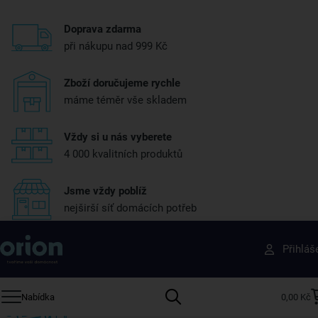
Doprava zdarma
při nákupu nad 999 Kč
Zboží doručujeme rychle
máme téměr vše skladem
Vždy si u nás vyberete
4 000 kvalitních produktů
Jsme vždy poblíž
nejširší síť domácích potřeb
Získejte rady, recepty a tipy na slevy dřív než
Přihláš
ostatní
Přihlaste se k odběru našeho newsletteru.
Nabídka
0,00 Kč
U nás vždy najdete zajímavé akce, slevy, novinky v sortimentu