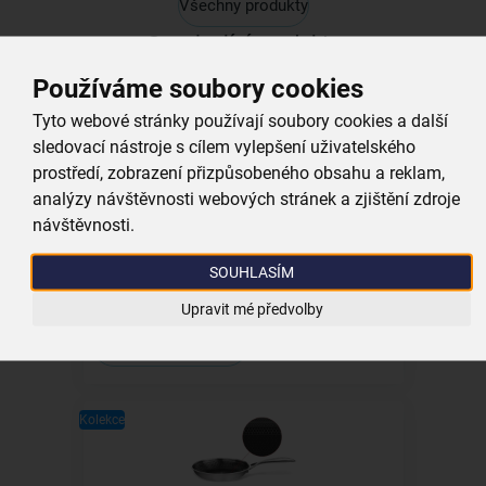
Všechny produkty
Související produkty
Používáme soubory cookies
Tyto webové stránky používají soubory cookies a další
Kolekce
sledovací nástroje s cílem vylepšení uživatelského
prostředí, zobrazení přizpůsobeného obsahu a reklam,
analýzy návštěvnosti webových stránek a zjištění zdroje
návštěvnosti.
Pánev DIAMANT s poklicí pr. 28 cm
SOUHLASÍM
skladem
999,00 Kč
Upravit mé předvolby
Vložit do košíku
Kolekce