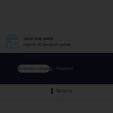
Jsme vždy poblíž
nejširší síť domácích potřeb
vy dřív než ostatní
Slovenský e-shop
Přihlášení
y v sortimentu i recepty, které si oblíbíte.
0
0,00 Kč