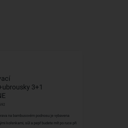
ací
+ubrousky 3+1
NE
692
rava na bambusovém podnosu je vybavena
mi kořenkami, sůl a pepř budete mít po ruce při