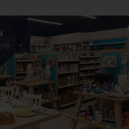
a
elé