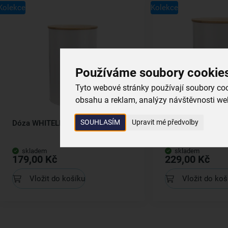
Kolekce
Kolekce
Používáme soubory cookie
Tyto webové stránky používají soubory cook
obsahu a reklam, analýzy návštěvnosti web
SOUHLASÍM
Upravit mé předvolby
Dóza WHITELINE pr. 11 cm
Dóza WHITELINE p
skladem
skladem
179,00 Kč
229,00 Kč
Vložit do košíku
Vložit do koš