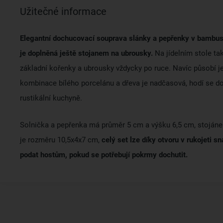
Užitečné informace
Elegantní dochucovací souprava slánky a pepřenky v bambu
je doplněná ještě stojanem na ubrousky.
Na jídelním stole ta
základní kořenky a ubrousky vždycky po ruce. Navíc působí j
kombinace bílého porcelánu a dřeva je nadčasová, hodí se do
rustikální kuchyně.
Solnička a pepřenka má průměr 5 cm a výšku 6,5 cm, stoján
je rozměru 10,5x4x7 cm,
celý set lze díky otvoru v rukojeti s
podat hostům, pokud se potřebují pokrmy dochutit.