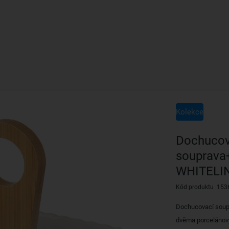
Kolekce
Dochucov
souprava
WHITELI
Kód produktu 153
Dochucovací soup
dvěma porcelánový