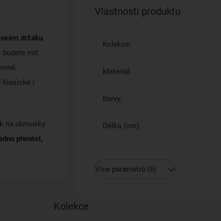
Vlastnosti produktu
sovém držáku
Kolekce:
k budete mít
emně,
Materiál:
 klasické i
Barvy:
ek na ubrousky
Délka (cm):
nadno přenést,
Více parametrů
(6)
Kolekce