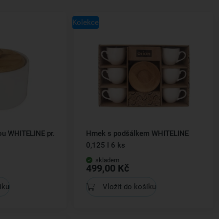
Kolekce
ou WHITELINE pr.
Hrnek s podšálkem WHITELINE
0,125 l 6 ks
skladem
499,00 Kč
íku
Vložit do košíku