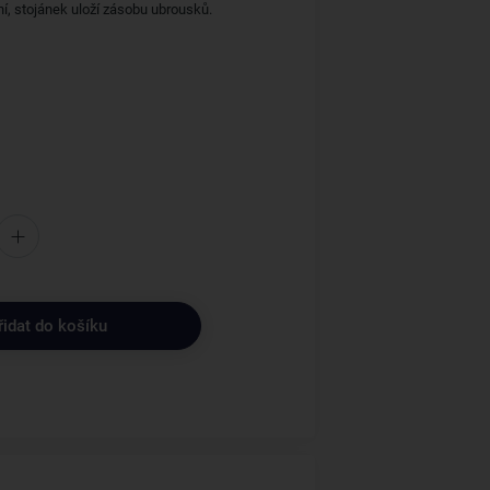
ání, stojánek uloží zásobu ubrousků.
řidat do košíku