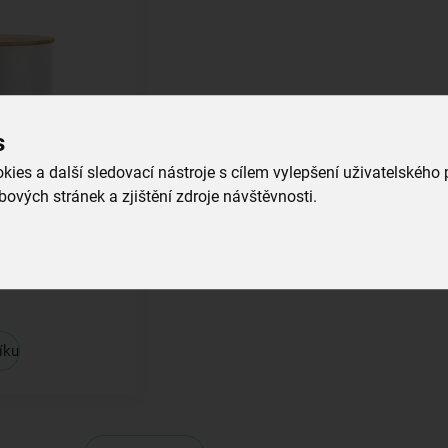
s
ies a další sledovací nástroje s cílem vylepšení uživatelského
ových stránek a zjištění zdroje návštěvnosti.
r. 13 cm
íku