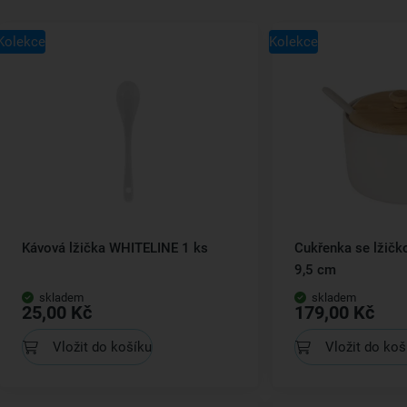
Kolekce
Kolekce
Kávová lžička WHITELINE 1 ks
Cukřenka se lžičk
9,5 cm
skladem
skladem
25,00 Kč
179,00 Kč
Vložit do košíku
Vložit do koš