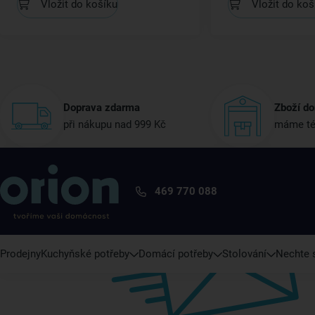
Vložit do košíku
Vložit do koš
Doprava zdarma
Zboží do
při nákupu nad 999 Kč
máme té
469 770 088
Prodejny
Kuchyňské potřeby
Domácí potřeby
Stolování
Nechte s