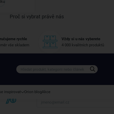
íku
Proč si vybrat právě nás
ručujeme rychle
Vždy si u nás vyberete
měr vše skladem
4 000 kvalitních produktů
Získejte rady, recepty a tipy na sle
Přihlaste se k odběru našeho newsletteru.
U nás vždy najdete zajímavé akce, slevy, novink
e inspirovat
Orion blog
Akce
Váš e-mail