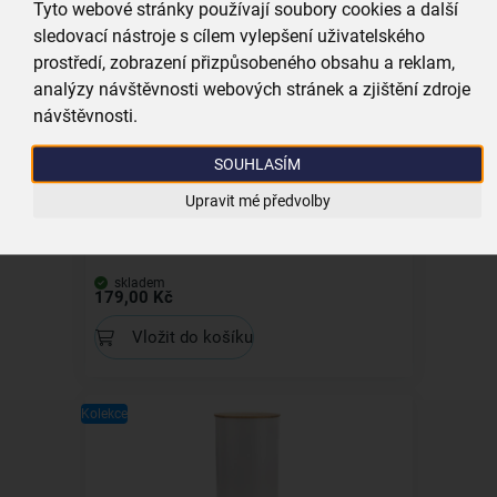
Tyto webové stránky používají soubory cookies a další
Vložit do košíku
sledovací nástroje s cílem vylepšení uživatelského
prostředí, zobrazení přizpůsobeného obsahu a reklam,
analýzy návštěvnosti webových stránek a zjištění zdroje
Kolekce
návštěvnosti.
SOUHLASÍM
Upravit mé předvolby
Dóza WHITELINE pr. 11 cm
skladem
179,00 Kč
Vložit do košíku
Kolekce