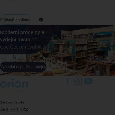
Přihlásit k odběru
Moderní prodejny a
výdejní místa
po
celé České republice
Vyhledat nejbližší prodejnu
Zákaznická linka:
469 770 088