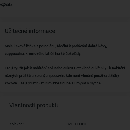
Sdílet
Užitečné informace
Malá kávová lžička z porcelánu, ideální
k podávání dobré kávy,
cappuccina, krémového latté i horké čokolády.
Lze ji využít jak
k nabírání soli nebo cukru
z otevřené cukřenky i k nabírání
různých prášků a zelených potravin, kde není vhodné používat lžičky
kovové
. Lze ji použít v mikrovlnné troubě a umývat v myčce.
Vlastnosti produktu
Kolekce:
WHITELINE