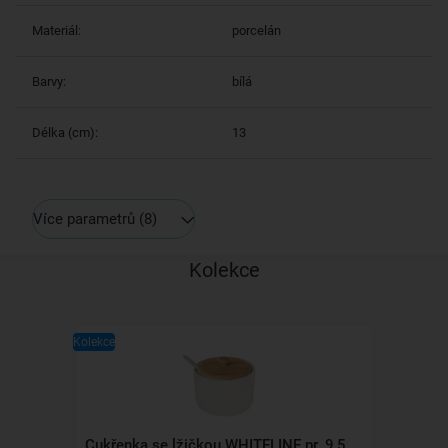
Materiál:
porcelán
Barvy:
bílá
Délka (cm):
13
Více parametrů
(8)
Kolekce
Kolekce
Cukřenka se lžičkou WHITELINE pr. 9,5