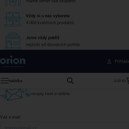
máme téměr vše skladem
Vždy si u nás vyberete
4 000 kvalitních produktů
Jsme vždy poblíž
nejširší síť domácích potřeb
Získejte rady, recepty a tipy na slevy dřív než
Přihláš
ostatní
Přihlaste se k odběru našeho newsletteru.
Nabídka
0,00 Kč
U nás vždy najdete zajímavé akce, slevy, novinky v sortimentu
i recepty, které si oblíbíte.
Váš e-mail