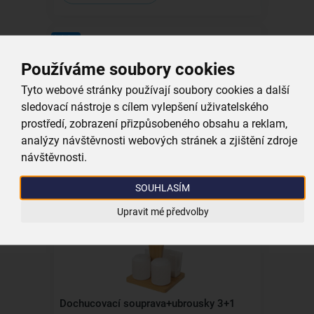
Kolekce
Používáme soubory cookies
Tyto webové stránky používají soubory cookies a další
sledovací nástroje s cílem vylepšení uživatelského
Hrnek WHITELINE 0,25 l
prostředí, zobrazení přizpůsobeného obsahu a reklam,
analýzy návštěvnosti webových stránek a zjištění zdroje
skladem
návštěvnosti.
89,00 Kč
Vložit do košíku
SOUHLASÍM
Upravit mé předvolby
Kolekce
Dochucovací souprava+ubrousky 3+1