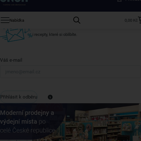
ostatní
Přihlaste se k odběru našeho newsletteru.
Nabídka
0,00 Kč
U nás vždy najdete zajímavé akce, slevy, novinky v sortimentu
i recepty, které si oblíbíte.
Váš e-mail
Přihlásit k odběru
Moderní prodejny a
výdejní místa
po
celé České republice