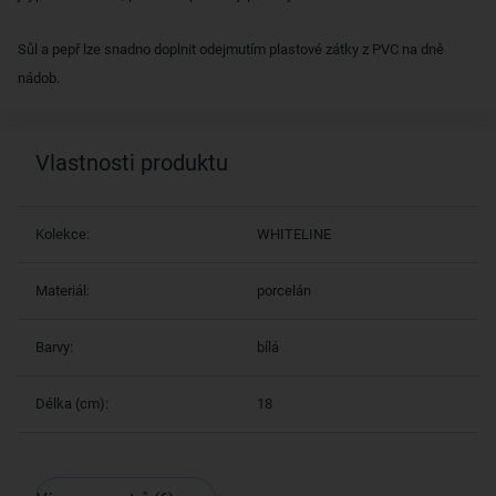
Sůl a pepř lze snadno doplnit odejmutím plastové zátky z PVC na dně
nádob.
Vlastnosti produktu
Kolekce:
WHITELINE
Materiál:
porcelán
Barvy:
bílá
Délka (cm):
18