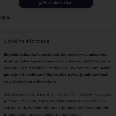
Přidat do košíku
Sdílet
Užitečné informace
Elegantní dochucovací souprava solničky a pepřenky v bambusovém
držáku je doplněná ještě stojanem na ubrousky a na párátka.
Na jídelním
stole tak budete mít základní kořenky a ubrousky vždycky po ruce.
Navíc
působí jemně, kombinace bílého porcelánu a dřeva je nadčasová, hodí
se do klasické i rustikální kuchyně.
Solnička a pepřenka má průměr 5 cm a výšku 7 cm, stojánek na ubrousky
je rozměru 12x5x8 cm, stojánek na párátka průměr 4 cm a výšku 5 cm.
Celý set lze díky rozšířené ploše na rukojeti snadno přenést na stůl nebo
jej podat hostům, pokud se potřebují pokrmy dochutit.