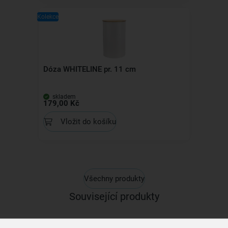
Kolekce
Dóza WHITELINE pr. 11 cm
skladem
179,00 Kč
Vložit do košíku
Všechny produkty
Související produkty