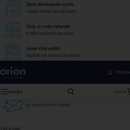
Zboží doručujeme rychle
máme téměr vše skladem
Vždy si u nás vyberete
4 000 kvalitních produktů
Jsme vždy poblíž
nejširší síť domácích potřeb
Získejte rady, recepty a tipy na slevy dřív než
Přihláš
ostatní
Přihlaste se k odběru našeho newsletteru.
Nabídka
0,00 Kč
U nás vždy najdete zajímavé akce, slevy, novinky v sortimentu
i recepty, které si oblíbíte.
Váš e-mail