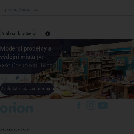
Přihlásit k odběru
Moderní prodejny a
výdejní místa
po
celé České republice
Vyhledat nejbližší prodejnu
Zákaznická linka: