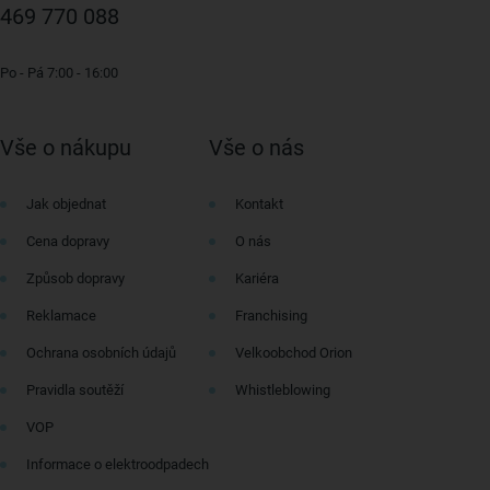
469 770 088
Po - Pá 7:00 - 16:00
Vše o nákupu
Vše o nás
Jak objednat
Kontakt
Cena dopravy
O nás
Způsob dopravy
Kariéra
Reklamace
Franchising
Ochrana osobních údajů
Velkoobchod Orion
Pravidla soutěží
Whistleblowing
VOP
Informace o elektroodpadech