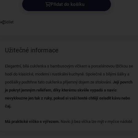
Přidat do košíku
Sdílet
Užitečné informace
Elegantní, bílá cukřenka s bambusovým víčkem a porcelánovou lžičkou se
hodí do klasické, moderní i rustikální kuchyně. Společně s bílými šálky a
podšálky podtrhne tato cukřenka příjemný dojem ze stolování.
Její povrch
je pokryt jemným reliéfem, díky kterému skvěle vypadá a navíc
nevyklouzne jen tak z ruky, pokud si vaši hosté chtějí osladit kávu nebo
čaj.
Má praktické víčko s výřezem.
Navíc ji bez víčka lze mýt v myčce nádobí.