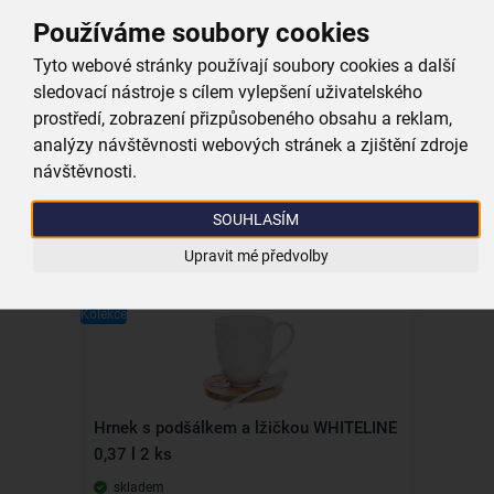
Kolekce
Používáme soubory cookies
Tyto webové stránky používají soubory cookies a další
sledovací nástroje s cílem vylepšení uživatelského
prostředí, zobrazení přizpůsobeného obsahu a reklam,
Dvoustěnný hrnek DOUBLE 0,3 l
analýzy návštěvnosti webových stránek a zjištění zdroje
návštěvnosti.
skladem
199,00 Kč
SOUHLASÍM
Vložit do košíku
Upravit mé předvolby
Kolekce
Hrnek s podšálkem a lžičkou WHITELINE
0,37 l 2 ks
skladem