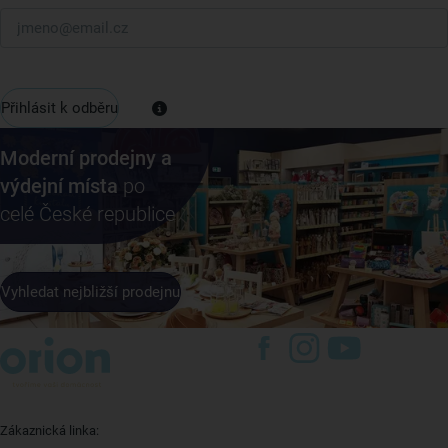
Přihlásit k odběru
Moderní prodejny a
výdejní místa
po
celé České republice
Vyhledat nejbližší prodejnu
Zákaznická linka: