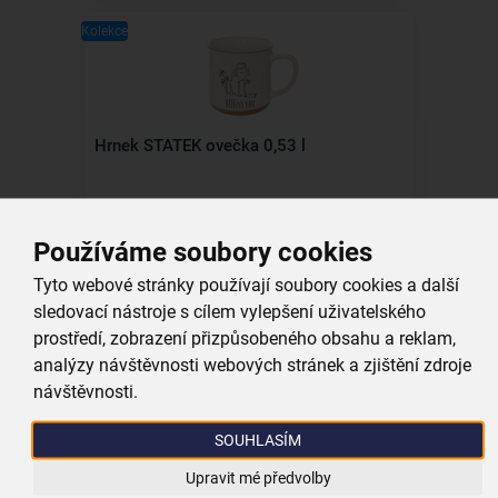
Kolekce
Hrnek STATEK ovečka 0,53 l
skladem
119,00 Kč
Používáme soubory cookies
Vložit do košíku
Tyto webové stránky používají soubory cookies a další
sledovací nástroje s cílem vylepšení uživatelského
prostředí, zobrazení přizpůsobeného obsahu a reklam,
Kolekce
analýzy návštěvnosti webových stránek a zjištění zdroje
návštěvnosti.
SOUHLASÍM
Hrnek STATEK cappuccino 0,3 l
Upravit mé předvolby