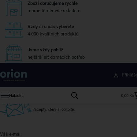
Zboží doručujeme rychle
máme téměr vše skladem
Vždy si u nás vyberete
4 000 kvalitních produktů
Jsme vždy poblíž
nejširší síť domácích potřeb
Získejte rady, recepty a tipy na slevy dřív než
Přihláš
ostatní
Přihlaste se k odběru našeho newsletteru.
Nabídka
0,00 Kč
U nás vždy najdete zajímavé akce, slevy, novinky v sortimentu
i recepty, které si oblíbíte.
Váš e-mail