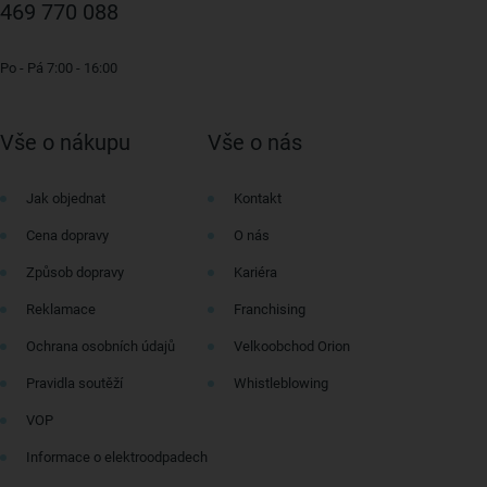
469 770 088
Po - Pá 7:00 - 16:00
Vše o nákupu
Vše o nás
Jak objednat
Kontakt
Cena dopravy
O nás
Způsob dopravy
Kariéra
Reklamace
Franchising
Ochrana osobních údajů
Velkoobchod Orion
Pravidla soutěží
Whistleblowing
VOP
Informace o elektroodpadech