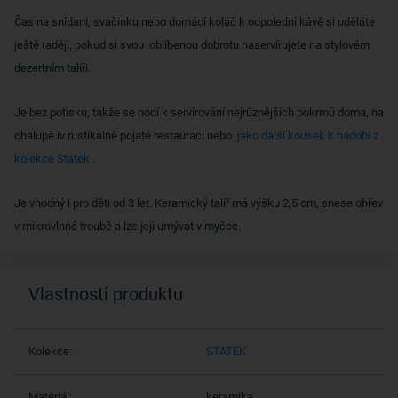
Čas na snídani, svačinku nebo domácí koláč k odpolední kávě si uděláte
ještě raději, pokud si svou
oblíbenou dobrotu naservírujete na stylovém
dezertním talíři.
Je bez potisku, takže se hodí k servírování nejrůznějších pokrmů doma, na
chalupě iv rustikálně pojaté restauraci nebo
jako další kousek k nádobí z
kolekce Statek
.
Je vhodný i pro děti od 3 let. Keramický talíř má výšku 2,5 cm, snese ohřev
v mikrovlnné troubě a lze její umývat v myčce.
Vlastnosti produktu
Kolekce:
STATEK
Materiál:
keramika