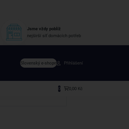
Jsme vždy poblíž
nejširší síť domácích potřeb
vy dřív než ostatní
Slovenský e-shop
Přihlášení
y v sortimentu i recepty, které si oblíbíte.
0
0,00 Kč