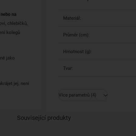
u nebo na
Materiál:
ví, chlebíčků,
ení kolegů
Průměr (cm):
Hmotnost (g):
né jako
Tvar:
rájet jej, není
Více parametrů
(4)
Související produkty