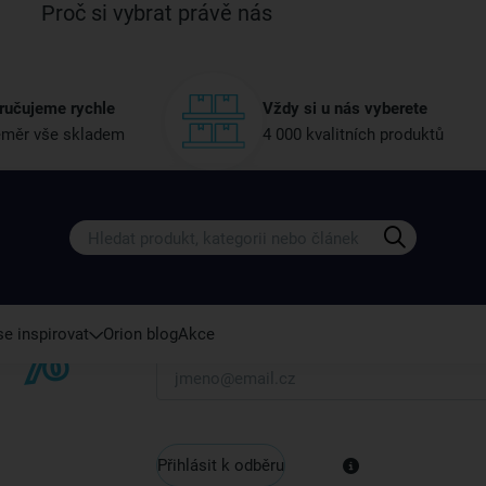
Proč si vybrat právě nás
ručujeme rychle
Vždy si u nás vyberete
měr vše skladem
4 000 kvalitních produktů
Získejte rady, recepty a tipy na sle
Přihlaste se k odběru našeho newsletteru.
U nás vždy najdete zajímavé akce, slevy, novink
e inspirovat
Orion blog
Akce
Váš e-mail
Přihlásit k odběru