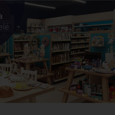
a
elé