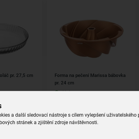
oláč pr. 27,5 cm
Forma na pečení Marissa bábovka
pr. 24 cm
skladem
699,00 Kč
s
íku
Vložit do košíku
ies a další sledovací nástroje s cílem vylepšení uživatelského
ových stránek a zjištění zdroje návštěvnosti.