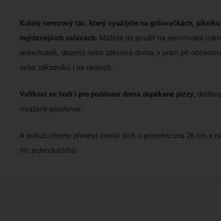
Kulatý nerezový tác, který využijete na grilovačkách, piknik
nejrůznějších oslavách.
Můžete jej použít na servírování cukro
jednohubek, dezertů nebo zákusků doma, v práci při občerstv
nebo zákazníků i na rautech.
Velikost se hodí i pro podávání doma dopékané pizzy,
dodáva
mražený polotovar.
A pokud chcete přenést menší dort o průměru cca 26 cm a nak
nic jednoduššího.