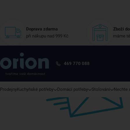
Doprava zdarma
Zboží do
při nákupu nad 999 Kč
máme té
469 770 088
Prodejny
Kuchyňské potřeby
Domácí potřeby
Stolování
Nechte s