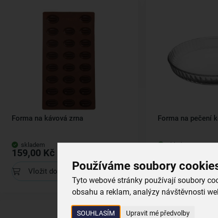
Forma na kávová zrna
Forma na pečení k
skladem
skladem
159,00 Kč
199,00 Kč
Používáme soubory cookie
Vložit do košíku
Vložit do koš
Tyto webové stránky používají soubory cook
obsahu a reklam, analýzy návštěvnosti web
SOUHLASÍM
Upravit mé předvolby