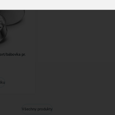
ort/bábovka pr.
íku
Všechny produkty