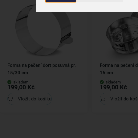
Forma na pečení dort posuvná pr.
Forma na pečení d
15/30 cm
16 cm
skladem
skladem
199,00 Kč
199,00 Kč
Vložit do košíku
Vložit do koš