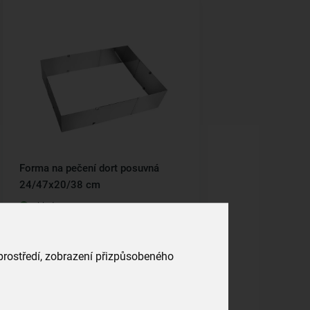
Forma na pečení dort posuvná
24/47x20/38 cm
skladem
299,00 Kč
Vložit do košíku
 prostředí, zobrazení přizpůsobeného