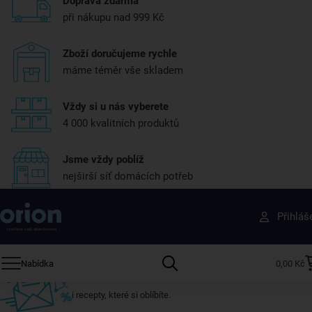
Doprava zdarma
při nákupu nad 999 Kč
Zboží doručujeme rychle
máme téměr vše skladem
Vždy si u nás vyberete
4 000 kvalitních produktů
Jsme vždy poblíž
nejširší síť domácích potřeb
Získejte rady, recepty a tipy na slevy dřív než
Přihláš
ostatní
Přihlaste se k odběru našeho newsletteru.
Nabídka
0,00 Kč
U nás vždy najdete zajímavé akce, slevy, novinky v sortimentu
i recepty, které si oblíbíte.