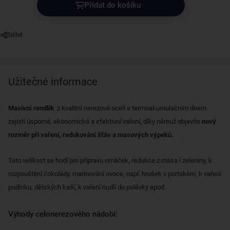
Přidat do košíku
Sdílet
Užitečné informace
Masivní rendlík
z kvalitní nerezové oceli s termoakumulačním dnem
zajistí úsporné, ekonomické a efektivní vaření
,
díky němuž objevíte
nový
rozměr při vaření, redukování šťáv a masových výpeků.
Tato velikost se hodí pro přípravu omáček, redukce z masa i zeleniny, k
rozpouštění čokolády, marinování ovoce, např. hrušek v portském, k vaření
pudinku, dětských kaší, k vaření nudlí do polévky apod.
Výhody celonerezového nádobí: