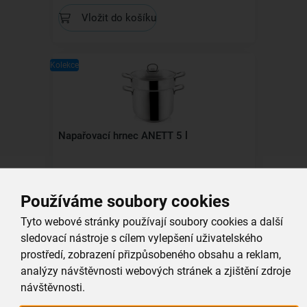
Vložit do košíku
Kolekce
Napařovací hrnec ANETT 5 l
skladem
1 199,00 Kč
Používáme soubory cookies
Vložit do košíku
Tyto webové stránky používají soubory cookies a další
sledovací nástroje s cílem vylepšení uživatelského
prostředí, zobrazení přizpůsobeného obsahu a reklam,
analýzy návštěvnosti webových stránek a zjištění zdroje
Všechny produkty
návštěvnosti.