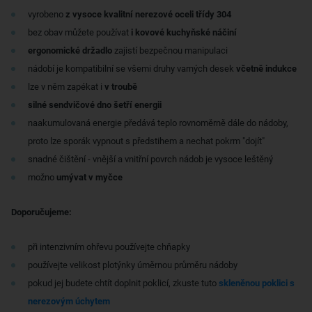
vyrobeno
z vysoce kvalitní nerezové oceli třídy 304
bez obav můžete používat
i kovové kuchyňské náčiní
ergonomické držadlo
zajistí bezpečnou manipulaci
nádobí je kompatibilní se všemi druhy varných desek
včetně indukce
lze v něm zapékat i
v troubě
silné sendvičové dno šetří energii
naakumulovaná energie předává teplo rovnoměrně dále do nádoby,
proto lze sporák vypnout s předstihem a nechat pokrm "dojít"
snadné čištění - vnější a vnitřní povrch nádob je vysoce leštěný
možno
umývat v myčce
Doporučujeme:
při intenzivním ohřevu používejte chňapky
používejte velikost plotýnky úměrnou průměru nádoby
pokud jej budete chtít doplnit poklicí, zkuste tuto
skleněnou poklici s
nerezovým úchytem