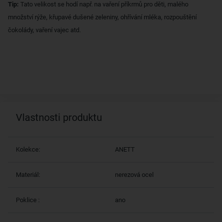
Tip:
Tato velikost se hodí např. na vaření příkrmů pro děti, malého
množství rýže, křupavé dušené zeleniny, ohřívání mléka, rozpouštění
čokolády, vaření vajec atd.
Vlastnosti produktu
Kolekce:
ANETT
Materiál:
nerezová ocel
Poklice :
ano