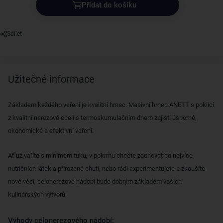
Přidat do košíku
Sdílet
Užitečné informace
Základem každého vaření je kvalitní hrnec. Masivní hrnec ANETT s poklicí
z kvalitní nerezové oceli s termoakumulačním dnem zajistí úsporné,
ekonomické a efektivní vaření.
Ať už vaříte s minimem tuku, v pokrmu chcete zachovat co nejvíce
nutričních látek a přirozené chuti, nebo rádi experimentujete a zkoušíte
nové věci, celonerezové nádobí bude dobrým základem vašich
kulinářských výtvorů.
Výhody celonerezového nádobí: