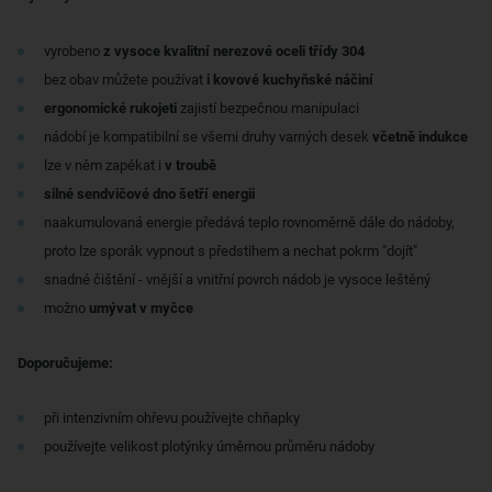
vyrobeno
z vysoce kvalitní nerezové oceli třídy 304
bez obav můžete používat
i kovové kuchyňské náčiní
ergonomické rukojeti
zajistí bezpečnou manipulaci
nádobí je kompatibilní se všemi druhy varných desek
včetně indukce
lze v něm zapékat i
v troubě
silné sendvičové dno šetří energii
naakumulovaná energie předává teplo rovnoměrně dále do nádoby,
proto lze sporák vypnout s předstihem a nechat pokrm "dojít"
snadné čištění - vnější a vnitřní povrch nádob je vysoce leštěný
možno
umývat v myčce
Doporučujeme:
při intenzivním ohřevu používejte chňapky
používejte velikost plotýnky úměrnou průměru nádoby