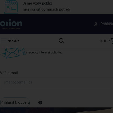
Jsme vždy poblíž
nejširší síť domácích potřeb
Získejte rady, recepty a tipy na slevy dřív než
Přihláš
ostatní
Přihlaste se k odběru našeho newsletteru.
Nabídka
0,00 Kč
U nás vždy najdete zajímavé akce, slevy, novinky v sortimentu
i recepty, které si oblíbíte.
Váš e-mail
Přihlásit k odběru