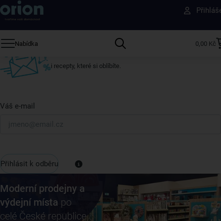
Přihláš
ostatní
Přihlaste se k odběru našeho newsletteru.
Nabídka
0,00 Kč
U nás vždy najdete zajímavé akce, slevy, novinky v sortimentu
i recepty, které si oblíbíte.
Váš e-mail
Přihlásit k odběru
Moderní prodejny a
výdejní místa
po
celé České republice