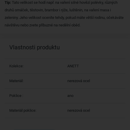
Tip:
Tato velikost se hodí např. na vaření silné hovězí polévky, různých
druhů omáček, těstovin, brambor i rýže, luštěnin, na vaření masa i
zeleniny. Jeho velikost oceníte tehdy, pokud máte větší rodinu, očekáváte
návštěvu nebo zvete příbuzné na nedělní oběd.
Vlastnosti produktu
Kolekce:
ANETT
Materiál:
nerezová ocel
Poklice :
ano
Materiál poklice:
nerezová ocel