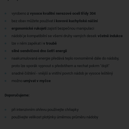
vyrobeno
z vysoce kvalitní nerezové oceli třídy 304
bez obav můžete používat
i kovové kuchyňské náčiní
ergonomické rukojeti
zajistí bezpečnou manipulaci
nádobí je kompatibilní se všemi druhy varných desek
včetně indukce
lze v něm zapékat i
v troubě
silné sendvičové dno šetří energii
naakumulovaná energie předává teplo rovnoměrně dále do nádoby,
proto lze sporák vypnout s předstihem a nechat pokrm "dojít"
snadné čištění - vnější a vnitřní povrch nádob je vysoce leštěný
možno
umývat v myčce
Doporučujeme:
při intenzivním ohřevu používejte chňapky
používejte velikost plotýnky úměrnou průměru nádoby