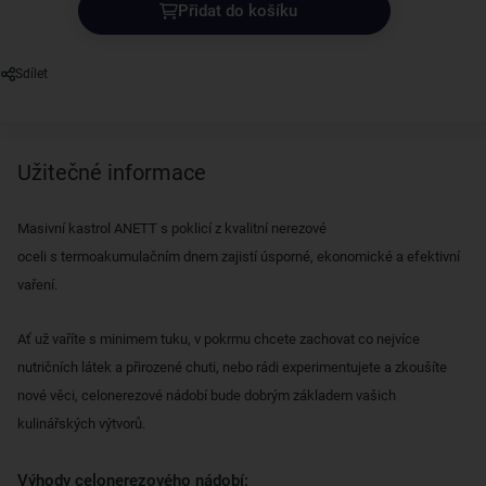
Přidat do košíku
Sdílet
Užitečné informace
Masivní kastrol ANETT s poklicí z kvalitní nerezové
oceli s termoakumulačním dnem zajistí úsporné, ekonomické a efektivní
vaření.
Ať už vaříte s minimem tuku, v pokrmu chcete zachovat co nejvíce
nutričních látek a přirozené chuti, nebo rádi experimentujete a zkoušíte
nové věci, celonerezové nádobí bude dobrým základem vašich
kulinářských výtvorů.
Výhody celonerezového nádobí: