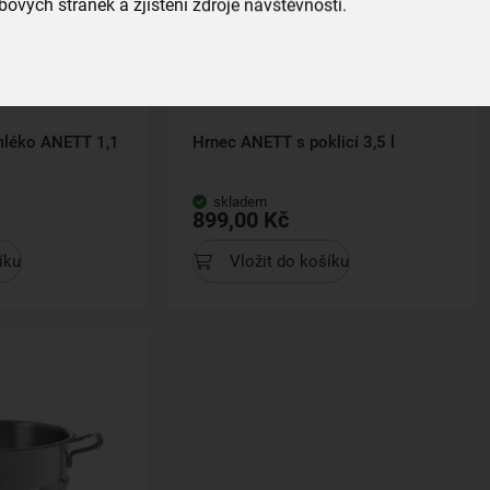
ových stránek a zjištění zdroje návštěvnosti.
mléko ANETT 1,1
Hrnec ANETT s poklicí 3,5 l
skladem
899,00 Kč
íku
Vložit do košíku