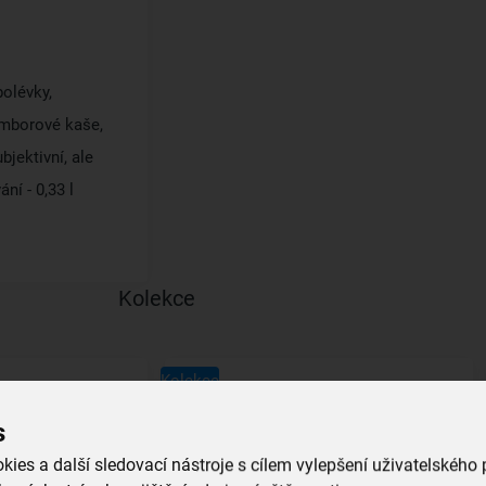
polévky,
amborové kaše,
bjektivní, ale
ní - 0,33 l
Kolekce
Kolekce
s
ies a další sledovací nástroje s cílem vylepšení uživatelského