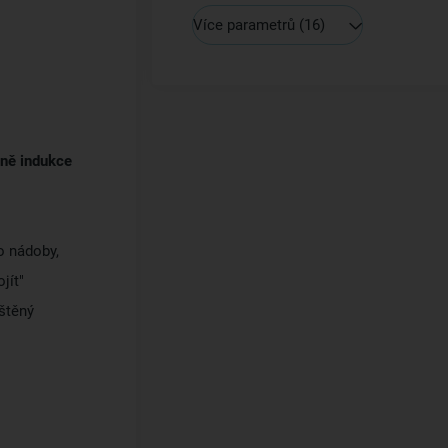
Více parametrů
(16)
ně indukce
o nádoby,
jít"
eštěný