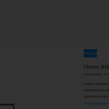
Kolekce
Hrnec ANE
Kód produktu 110
Kvalitní celonerez
každodennímu vaře
spotřebičů včetně i
Více informací