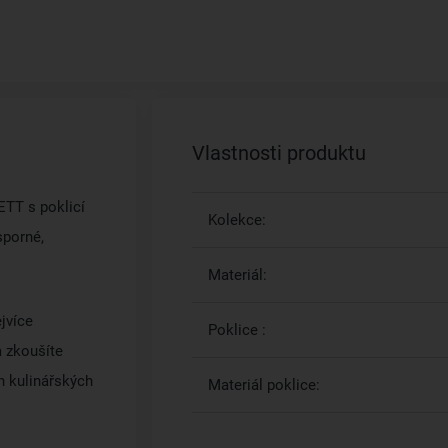
Vlastnosti produktu
ETT s poklicí
Kolekce:
sporné,
Materiál:
jvíce
Poklice :
a zkoušíte
h kulinářských
Materiál poklice: