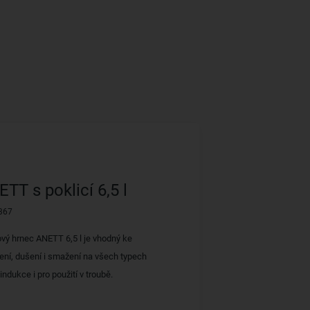
TT s poklicí 6,5 l
367
ový hrnec ANETT 6,5 l je vhodný ke
ní, dušení i smažení na všech typech
ndukce i pro použití v troubě.