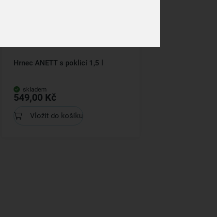
Hrnec ANETT s poklicí 1,5 l
skladem
549,00 Kč
Vložit do košíku