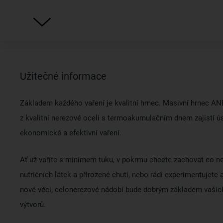
Užitečné informace
Základem každého vaření je kvalitní hrnec. Masivní hrnec AN
z kvalitní nerezové oceli s termoakumulačním dnem zajistí ú
ekonomické a efektivní vaření.
Ať už vaříte s minimem tuku, v pokrmu chcete zachovat co ne
nutričních látek a přirozené chuti, nebo rádi experimentujete 
nové věci, celonerezové nádobí bude dobrým základem vašic
výtvorů.