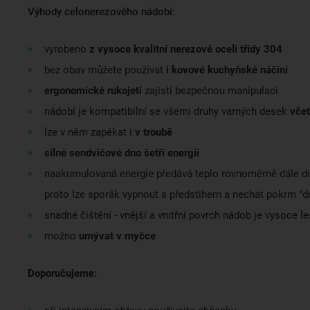
Výhody celonerezového nádobí:
vyrobeno
z vysoce kvalitní nerezové oceli třídy 304
bez obav můžete používat
i kovové kuchyňské náčiní
ergonomické rukojeti
zajistí bezpečnou manipulaci
nádobí je kompatibilní se všemi druhy varných desek
včet
lze v něm zapékat i
v troubě
silné sendvičové dno šetří energii
naakumulovaná energie předává teplo rovnoměrně dále d
proto lze sporák vypnout s předstihem a nechat pokrm "do
snadné čištění - vnější a vnitřní povrch nádob je vysoce l
možno
umývat v myčce
Doporučujeme: