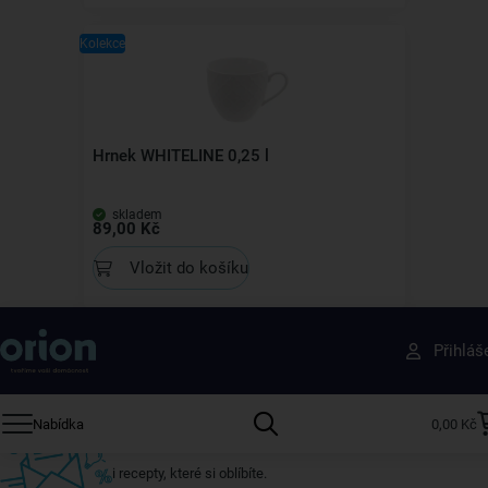
Kolekce
Hrnek WHITELINE 0,25 l
skladem
89,00 Kč
Vložit do košíku
Získejte rady, recepty a tipy na slevy dřív než
Přihláš
ostatní
Přihlaste se k odběru našeho newsletteru.
Nabídka
0,00 Kč
U nás vždy najdete zajímavé akce, slevy, novinky v sortimentu
i recepty, které si oblíbíte.