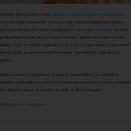
Vyválejte plát o tloušťce 2 mm,
výborně se osvědčil váleček s nastavitelnými
boky
, který lehce pomoučíte.
Vykrajujte
tvary srdíček a položte jej na plech, u
poloviny prokrojte střed menší vykrajovačkou. Lze použít
pečicí papír,
ale těsto
je díky máslu mastné, tak to je spíše kvůli tomu, abyste si usnadnili umývání
plechu. Pečte ve vyhřáté troubě na na 170 °C 10-12 minut, nahoře bude cukroví
pěkně růžové, ze spodní strany lehce hnědé. Toto množství vyjde na cca 2
plechy.
Nechte na plechu vychladnout, za tepla je cukroví křehké, po vychladnutí
potírejte spodky džemem, horní části pocukrujte moučkovým cukrem a slepujte
jako linecké cukroví. Je trvanlivé, ale věřte, že dlouho nevydrží.
Další zajímavé recepty zde >>