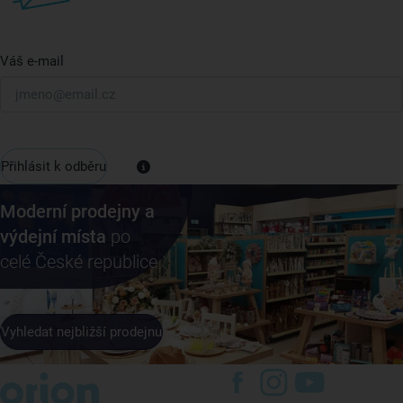
Váš e-mail
Přihlásit k odběru
Moderní prodejny a
výdejní místa
po
celé České republice
Vyhledat nejbližší prodejnu