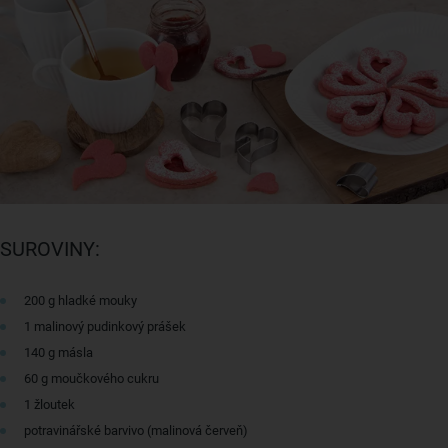
SUROVINY:
200 g hladké mouky
1 malinový pudinkový prášek
140 g másla
60 g moučkového cukru
1 žloutek
potravinářské barvivo (malinová červeň)