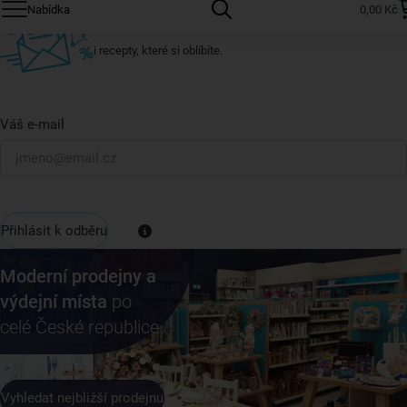
Nabídka
0,00 Kč
U nás vždy najdete zajímavé akce, slevy, novinky v sortimentu
i recepty, které si oblíbíte.
Váš e-mail
Přihlásit k odběru
Moderní prodejny a
výdejní místa
po
celé České republice
Vyhledat nejbližší prodejnu