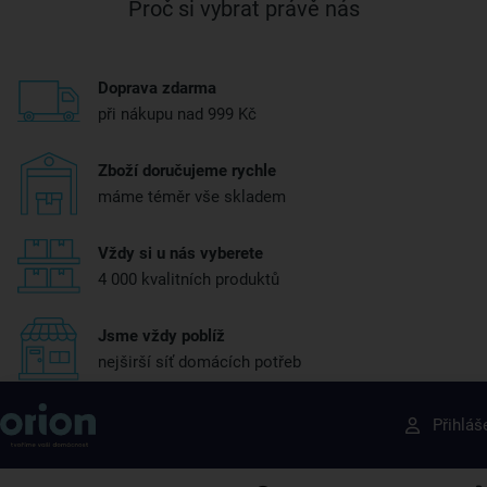
Proč si vybrat právě nás
Doprava zdarma
při nákupu nad 999 Kč
Zboží doručujeme rychle
máme téměr vše skladem
Vždy si u nás vyberete
4 000 kvalitních produktů
Jsme vždy poblíž
nejširší síť domácích potřeb
Získejte rady, recepty a tipy na slevy dřív než
Přihláš
ostatní
Přihlaste se k odběru našeho newsletteru.