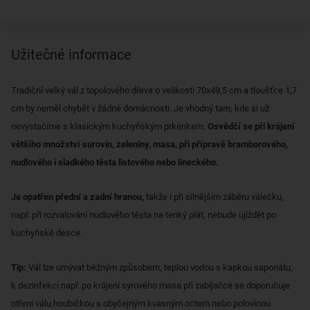
Užitečné informace
Tradiční velký vál z topolového dřeva o velikosti 70x49,5 cm a tloušťce 1,7
cm by neměl chybět v žádné domácnosti. Je vhodný tam, kde si už
nevystačíme s klasickým kuchyňským prkénkem.
Osvědčí se při krájení
většího množství surovin, zeleniny, masa, při přípravě bramborového,
nudlového i sladkého těsta listového nebo lineckého.
Je opatřen přední a zadní hranou,
takže i při silnějším záběru válečku,
např. při rozvalování nudlového těsta na tenký plát, nebude ujíždět po
kuchyňské desce.
Tip:
Vál lze umývat běžným způsobem, teplou vodou s kapkou saponátu,
k dezinfekci např. po krájení syrového masa při zabíjačce se doporučuje
otření válu houbičkou s obyčejným kvasným octem nebo polovinou