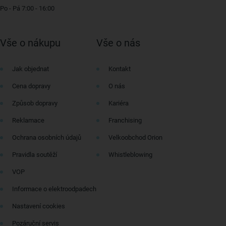
Po - Pá 7:00 - 16:00
Vše o nákupu
Vše o nás
Jak objednat
Kontakt
Cena dopravy
O nás
Způsob dopravy
Kariéra
Reklamace
Franchising
Ochrana osobních údajů
Velkoobchod Orion
Pravidla soutěží
Whistleblowing
VOP
Informace o elektroodpadech
Nastavení cookies
Pozáruční servis