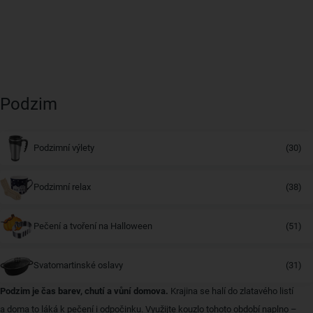
Podzim
Podzimní výlety
(30)
Podzimní relax
(38)
Pečení a tvoření na Halloween
(51)
Svatomartinské oslavy
(31)
Podzim je čas barev, chutí a vůní domova.
Krajina se halí do zlatavého listí
a doma to láká k pečení i odpočinku. Využijte kouzlo tohoto období naplno –