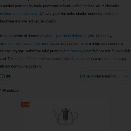
s našimi pomocníky bude podzimní pečení i vaření radost. Ať už chystáte
svatomartinskou husu
, dýňovou polévku nebo sladké sušenky, podzimní
kuchyně má své jedinečné kouzlo.
Nezapomeňte si domov zútulnit –
podzimní dekorace
jako ubrousky,
aromalampy
nebo
prostírání
vnesou do vašeho interiéru hřejivou atmosféru
ve stylu
hygge
. Nabízíme také praktické
termofory
k nahřátí postele či bolavých
zad. Tak si dejte šálek teplého nápoje, zabalte se do deky a užijte si ten pravý
útulný domov na podzim
.
Filtr
Od nejprodávanějšího
149 položek
Nové