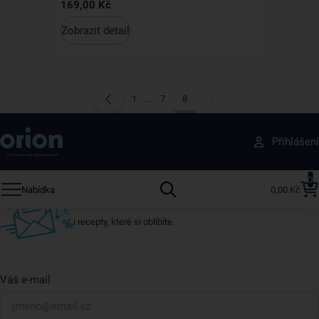
169,00 Kč
Zobrazit detail
1
...
7
8
Získejte rady, recepty a tipy na slevy dřív než
Přihlášení
ostatní
Přihlaste se k odběru našeho newsletteru.
0
Nabídka
0,00 Kč
U nás vždy najdete zajímavé akce, slevy, novinky v sortimentu
i recepty, které si oblíbíte.
Váš e-mail