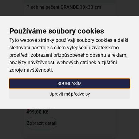
Plech na pečení GRANDE 39x33 cm
není skladem
599,00 Kč
Používáme soubory cookies
Zobrazit detail
Tyto webové stránky používají soubory cookies a další
sledovací nástroje s cílem vylepšení uživatelského
prostředí, zobrazení přizpůsobeného obsahu a reklam,
Kolekce
analýzy návštěvnosti webových stránek a zjištění
zdroje návštěvnosti.
SOUHLASÍM
Konvice čajová MONA 1,7 l
Upravit mé předvolby
není skladem
499,00 Kč
Zobrazit detail