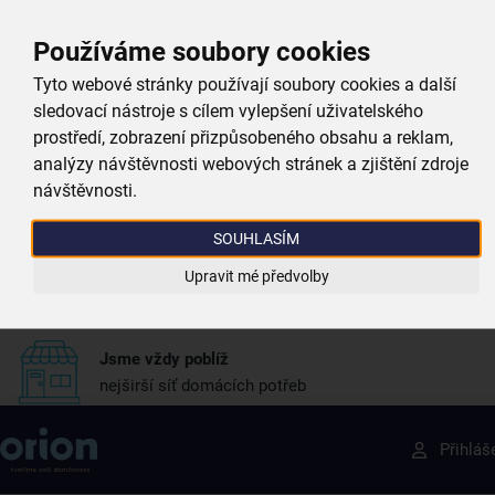
Proč si vybrat právě nás
Používáme soubory cookies
Tyto webové stránky používají soubory cookies a další
Doprava zdarma
sledovací nástroje s cílem vylepšení uživatelského
při nákupu nad 999 Kč
prostředí, zobrazení přizpůsobeného obsahu a reklam,
analýzy návštěvnosti webových stránek a zjištění zdroje
návštěvnosti.
Zboží doručujeme rychle
máme téměr vše skladem
SOUHLASÍM
Vždy si u nás vyberete
Upravit mé předvolby
4 000 kvalitních produktů
Jsme vždy poblíž
nejširší síť domácích potřeb
Získejte rady, recepty a tipy na slevy dřív než
Přihláš
ostatní