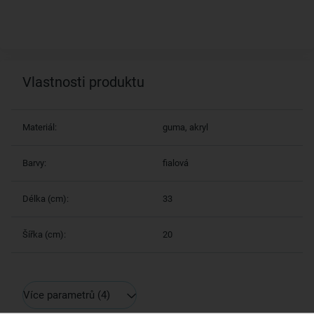
Vlastnosti produktu
Materiál:
guma, akryl
Barvy:
fialová
Délka (cm):
33
Šířka (cm):
20
Více parametrů
(4)