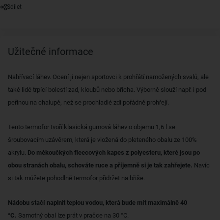
Sdílet
Užitečné informace
Nahřívací láhev. Ocení ji nejen sportovci k prohřátí namožených svalů, ale
také lidé trpící bolestí zad, kloubů nebo břicha. Výborně slouží např. i pod
peřinou na chalupě, než se prochladlé zdi pořádně prohřejí.
Tento termofor tvoří klasická gumová láhev o objemu 1,6 l se
šroubovacím uzávěrem, která je vložená do pleteného obalu ze 100%
akrylu.
Do měkoučkých fleecových kapes z polyesteru, které jsou po
obou stranách obalu, schováte ruce a příjemně si je tak zahřejete.
Navíc
si tak můžete pohodlně termofor přidržet na břiše.
Nádobu stačí naplnit teplou vodou, která bude mít maximálně 40
°C.
Samotný obal lze prát v pračce na 30 °C.