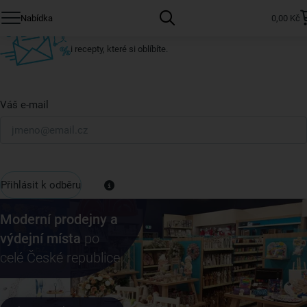
Přihlaste se k odběru našeho newsletteru.
Nabídka
0,00 Kč
U nás vždy najdete zajímavé akce, slevy, novinky v sortimentu
i recepty, které si oblíbíte.
Váš e-mail
Přihlásit k odběru
Moderní prodejny a
výdejní místa
po
celé České republice