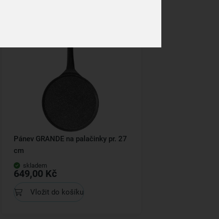
Kolekce
Pánev GRANDE na palačinky pr. 27
cm
skladem
649,00 Kč
Vložit do košíku