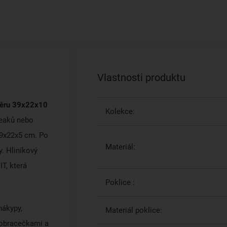
Vlastnosti produktu
měru 39x22x10
Kolekce:
teaků nebo
39x22x5 cm. Po
Materiál:
. Hliníkový
T, která
Poklice :
nákypy,
Materiál poklice:
 obracečkami a