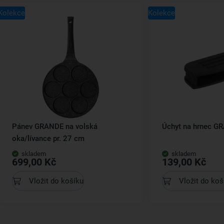
Kolekce
Kolekce
Pánev GRANDE na volská
Úchyt na hrnec G
oka/lívance pr. 27 cm
skladem
skladem
699,00 Kč
139,00 Kč
Vložit do košíku
Vložit do koš