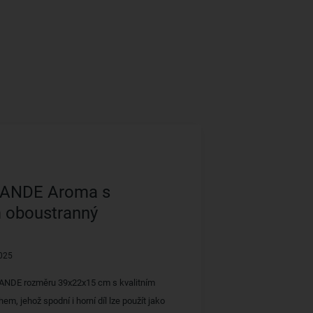
RANDE Aroma s
 oboustranný
025
ANDE rozměru 39x22x15 cm s kvalitním
em, jehož spodní i horní díl lze použít jako