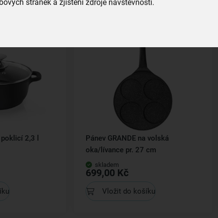
ových stránek a zjištění zdroje návštěvnosti.
Kolekce
oklicí 2,3 l
Pánev GRANDE na volská
oka/lívance pr. 27 cm
skladem
699,00 Kč
íku
Vložit do košíku