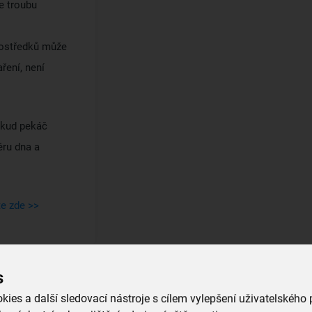
e troubu
rostředků může
ření, není
okud pekáč
ěru dna a
te zde >>
Kolekce
s
Zobrazit kolekci
ies a další sledovací nástroje s cílem vylepšení uživatelského