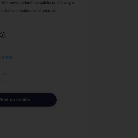
 Má navíc i skleněnou poklici se šikovným
 efektivní dochucování pokrmů.
Kč
 kolekci
řidat do košíku