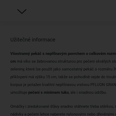
Užitečné informace
Všestranný pekáč s nepřilnavým povrchem o celkovém roz
cm
má
víko se žebrovanou strukturou pro pečení skvělých s
zeleniny, které lze použít jako samostatný pekáč o rozměru 
přiklopení má výšku 15 cm, takže se pohodlně vejde do trouby
korpus je potažen kvalitní nepřilnavou vrstvou PFLUON GRANI
umožňuje
pečení s minimem tuku
, ale i snadnou údržbu.
Omáčky i zredukované šťávy snadno stáhnete třeba stěrkou, 
nádivky a pečeni lehce naberete nylonovými nebo dřevěnými