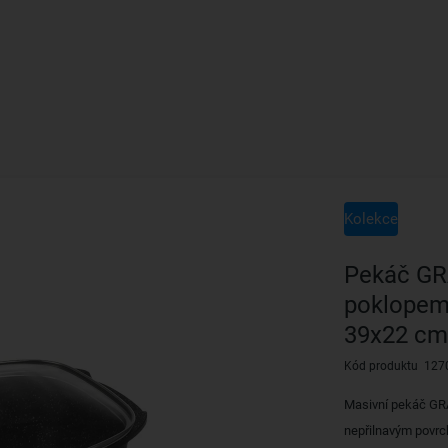
Kolekce
Pekáč G
poklopem
39x22 cm
Kód produktu 127
Masivní pekáč GR
nepřilnavým povrch