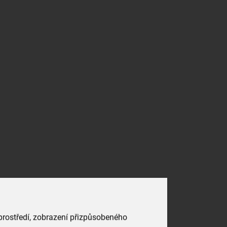
 prostředí, zobrazení přizpůsobeného