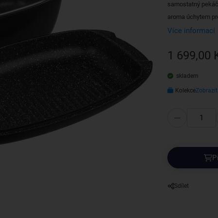
samostatný pekáč.
aroma úchytem pro
Více informací
1 699,00 
skladem
Kolekce
Zobrazit
P
Sdílet