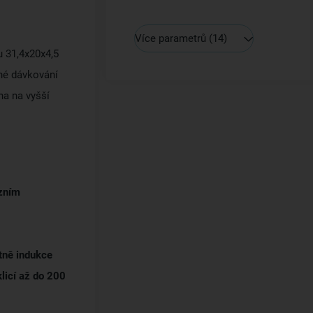
Více parametrů
(14)
 31,4x20x4,5
né dávkování
na na vyšší
ezním
tně indukce
klicí až do 200