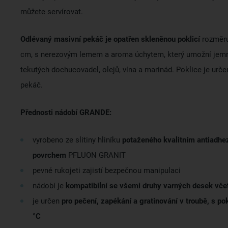
můžete servírovat.
Odlévaný masivní pekáč je opatřen skleněnou poklicí
rozměru
cm, s nerezovým lemem a aroma úchytem, který umožní jem
tekutých dochucovadel, olejů, vína a marinád. Poklice je urče
pekáč.
Přednosti nádobí GRANDE:
vyrobeno ze slitiny hliníku
potaženého kvalitním antiadh
povrchem
PFLUON GRANIT
pevné rukojeti zajistí bezpečnou manipulaci
nádobí je
kompatibilní se všemi druhy varných desek vče
je určen
pro pečení, zapékání a gratinování v troubě, s po
°C