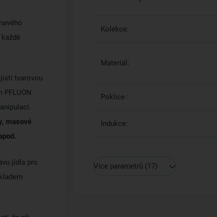
lnavého
Kolekce:
 každé
Materiál:
jistí tvarovou
hem PFLUON
Poklice :
anipulaci.
ty, masové
Indukce:
apod.
vu jídla pro
Více parametrů
(17)
základem