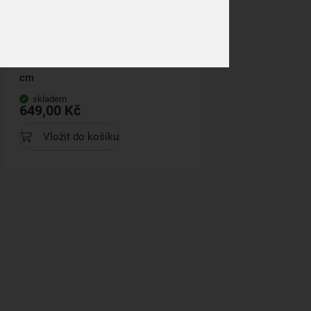
Pánev GRANDE na palačinky pr. 27
cm
skladem
649,00 Kč
Vložit do košíku