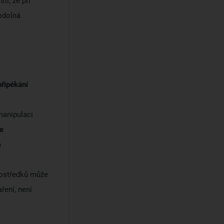
tí, že při
odolná
připékání
manipulaci
e
a
rostředků může
ření, není