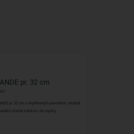
ANDE pr. 32 cm
997
ANDE pr. 32 cm s nepřilnavým povrchem, vhodná
poráků včetně indukce i do myčky.