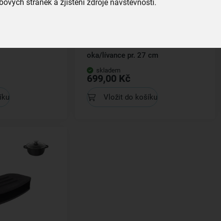
ových stránek a zjištění zdroje návštěvnosti.
oklicí 2,3 l
Pánev GRANDE na volská
oka/lívance pr. 27 cm
skladem
699,00 Kč
íku
Vložit do košíku