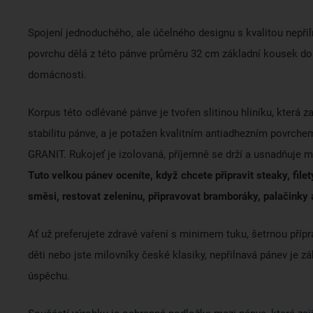
Spojení jednoduchého, ale účelného designu s kvalitou nepři
povrchu dělá z této pánve průměru 32 cm základní kousek do
domácnosti.
Korpus této odlévané pánve je tvořen slitinou hliníku, která za
stabilitu pánve, a je potažen kvalitním antiadhezním povrc
GRANIT. Rukojeť je izolovaná, příjemně se drží a usnadňuje m
Tuto velkou pánev oceníte, když chcete připravit steaky, file
směsi, restovat zeleninu, připravovat bramboráky, palačinky 
Ať už preferujete zdravé vaření s minimem tuku, šetrnou přípra
děti nebo jste milovníky české klasiky, nepřilnavá pánev je 
úspěchu.