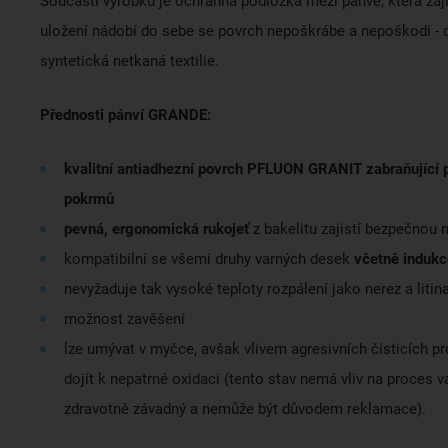
Součástí výrobku je ochranná podložka mezi pánve, která zajis
uložení nádobí do sebe se povrch nepoškrábe a nepoškodí - 
syntetická netkaná textilie.
Přednosti pánví GRANDE:
kvalitní antiadhezní povrch PFLUON GRANIT zabraňující 
pokrmů
pevná, ergonomická rukojeť
z bakelitu zajistí bezpečnou 
kompatibilní se všemi druhy varných desek
včetně indukc
nevyžaduje tak vysoké teploty rozpálení jako nerez a litin
možnost zavěšení
lze umývat v myčce, avšak vlivem agresivních čisticích p
dojít k nepatrné oxidaci (tento stav nemá vliv na proces va
zdravotně závadný a nemůže být důvodem reklamace).