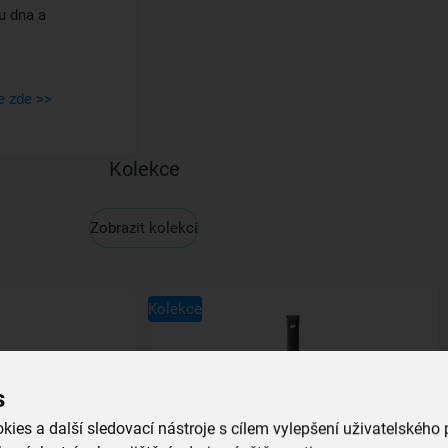
u dna a
e zde >>
Kolekce
Zobrazit kolekci
Kolekce
s
ies a další sledovací nástroje s cílem vylepšení uživatelského