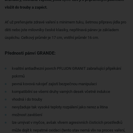
vložit do trouby a zapéct.
Ať už preferujete zdravé vaření s minimem tuku, šetrnou přípravu jídla pro
děti nebo jste milovníky české klasiky, nepřilnavá pánev je základem
úspěchu. Celkový průměr je 17 cm, vnitřní průměr 16 cm.
Přednosti pánví GRANDE:
kvalitní antiadhezní povrch PFLUON GRANIT zabraňující připékání
pokrmů
pevná kovová rukojeť zajistí bezpečnou manipulaci
kompatibilní se všemi druhy varných desek včetně indukce
vhodná i do trouby
nevyžaduje tak vysoké teploty rozpálení jako nerez a litina
možnost zavěšení
lze umývat v myčce, avšak vlivem agresivních čisticích prostředků
může dojít k nepatrné oxidaci (tento stav nemá vliv na proces vaření,