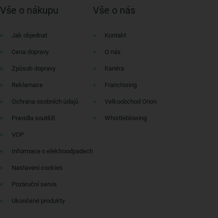
Vše o nákupu
Vše o nás
Jak objednat
Kontakt
Cena dopravy
O nás
Způsob dopravy
Kariéra
Reklamace
Franchising
Ochrana osobních údajů
Velkoobchod Orion
Pravidla soutěží
Whistleblowing
VOP
Informace o elektroodpadech
Nastavení cookies
Pozáruční servis
Ukončené produkty