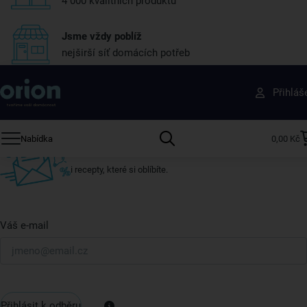
4 000 kvalitních produktů
Jsme vždy poblíž
nejširší síť domácích potřeb
Získejte rady, recepty a tipy na slevy dřív než
Přihláš
ostatní
Přihlaste se k odběru našeho newsletteru.
Nabídka
0,00 Kč
U nás vždy najdete zajímavé akce, slevy, novinky v sortimentu
i recepty, které si oblíbíte.
Váš e-mail
Přihlásit k odběru