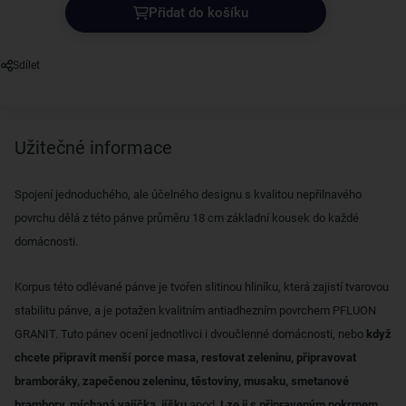
Přidat do košíku
Sdílet
Užitečné informace
Spojení jednoduchého, ale účelného designu s kvalitou nepřilnavého
povrchu dělá z této pánve průměru 18 cm základní kousek do každé
domácnosti.
Korpus této odlévané pánve je tvořen slitinou hliníku, která zajistí tvarovou
stabilitu pánve, a je potažen kvalitním antiadhezním povrchem PFLUON
GRANIT. Tuto pánev ocení jednotlivci i dvoučlenné domácnosti, nebo
když
chcete připravit menší porce masa, restovat zeleninu, připravovat
bramboráky, zapečenou zeleninu, těstoviny, musaku, smetanové
brambory, míchaná vajíčka, jíšku
apod.
Lze ji s připraveným pokrmem