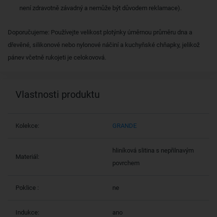
není zdravotně závadný a nemůže být důvodem reklamace).
Doporučujeme: Používejte velikost plotýnky úměrnou průměru dna a
dřevěné, silikonové nebo nylonové náčiní a kuchyňské chňapky, jelikož
pánev včetně rukojeti je celokovová.
Vlastnosti produktu
Kolekce:
GRANDE
hliníková slitina s nepřilnavým
Materiál:
povrchem
Poklice :
ne
Indukce:
ano