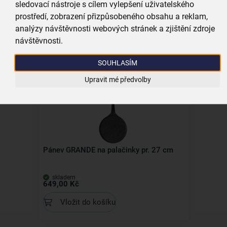
sledovací nástroje s cílem vylepšení uživatelského
Pánev GRANDE na volská oka/lívance pr.
prostředí, zobrazení přizpůsobeného obsahu a reklam,
27 cm
analýzy návštěvnosti webových stránek a zjištění zdroje
skladem
návštěvnosti.
699,00 Kč
Vložit do košíku
SOUHLASÍM
Upravit mé předvolby
Kolekce
Pánev GRANDE na palačinky pr. 27 cm
skladem
649,00 Kč
Vložit do košíku