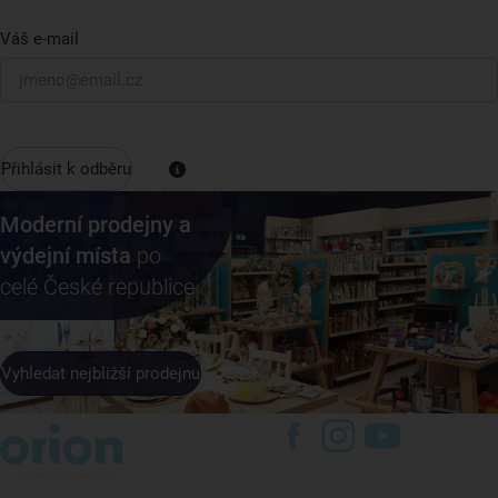
Váš e-mail
Přihlásit k odběru
Moderní prodejny a
výdejní místa
po
celé České republice
Vyhledat nejbližší prodejnu