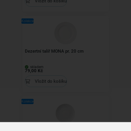
Vložit do košíku
Kolekce
Dezertní talíř MONA pr. 20 cm
skladem
79,00 Kč
Vložit do košíku
Kolekce