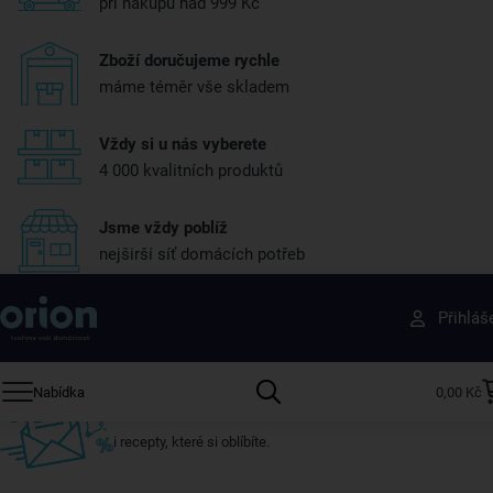
při nákupu nad 999 Kč
Zboží doručujeme rychle
máme téměr vše skladem
Vždy si u nás vyberete
4 000 kvalitních produktů
Jsme vždy poblíž
nejširší síť domácích potřeb
Získejte rady, recepty a tipy na slevy dřív než
Přihláš
ostatní
Přihlaste se k odběru našeho newsletteru.
Nabídka
0,00 Kč
U nás vždy najdete zajímavé akce, slevy, novinky v sortimentu
i recepty, které si oblíbíte.