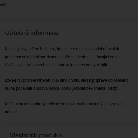
Sdílet
Užitečné informace
Klasický bílý talíř se hodí tam, kde je již s oblibou v podobném stylu
porcelánové nádobí používáno a potřebujete doplnit stávající servis.
Skvěle vypadá i v kombinaci s barevnými nebo černými talíři.
Lze jej využít
k servírování hlavního chodu, ale i k přípravě obloženého
talíře, podávání cukroví, ovoce, dortu, jednohubek i menší pizzy.
Můžete na něm pokrmy ohřívat v mikrovlnné troubě a mýt jej vy myčce
nádobí.
Vlastnosti produktu