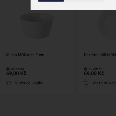
Miska MONA pr. 9 cm
Dezertní talíř MON
skladem
skladem
69,00 Kč
69,00 Kč
Vložit do košíku
Vložit do koš