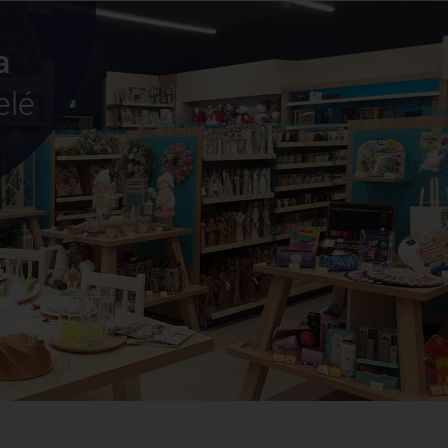
a
elé