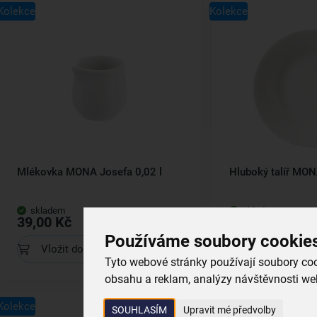
Kolekce
Kolekce
Mlékovka MONA Josefa 0,02 l
Hluboký talíř MON
skladem
skladem
39,00 Kč
89,00 Kč
Používáme soubory cookie
Vložit do košíku
Vložit do koš
Tyto webové stránky používají soubory cook
obsahu a reklam, analýzy návštěvnosti web
Kolekce
Kolekce
SOUHLASÍM
Upravit mé předvolby