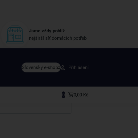
Jsme vždy poblíž
nejširší síť domácích potřeb
vy dřív než ostatní
Slovenský e-shop
Přihlášení
y v sortimentu i recepty, které si oblíbíte.
0
0,00 Kč