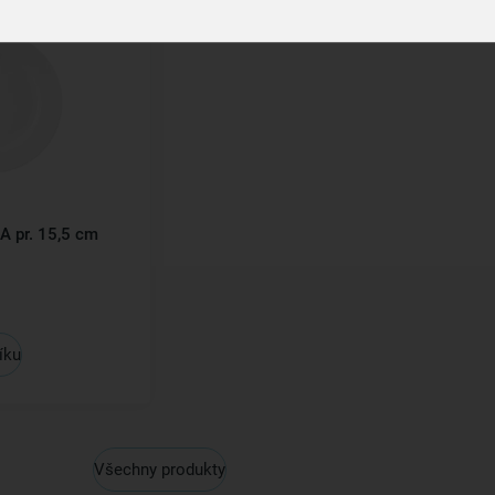
A pr. 15,5 cm
íku
Všechny produkty