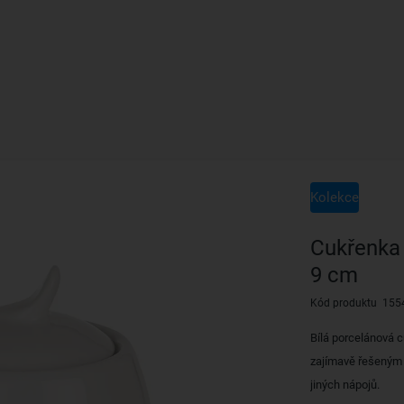
Kolekce
Cukřenka
9 cm
Kód produktu 155
Bílá porcelánová 
zajímavě řešeným 
jiných nápojů.