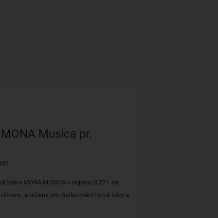
 MONA Musica pr.
402
cukřenka MONA MUSICA o objemu 0,27 l, se
víčkem, je určena pro doslazování horké kávy a