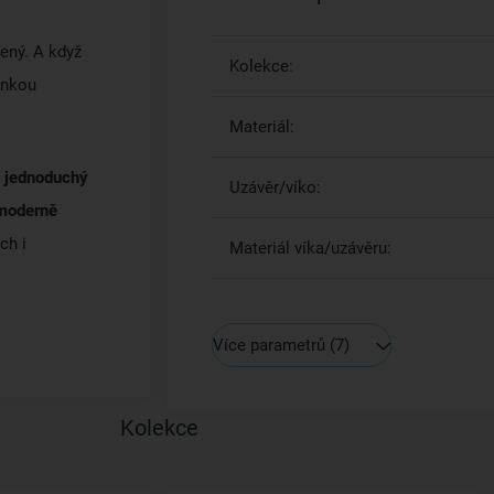
ený. A když
Kolekce:
enkou
Materiál:
í
jednoduchý
Uzávěr/víko:
 moderně
ch i
Materiál víka/uzávěru:
Více parametrů
(7)
Kolekce