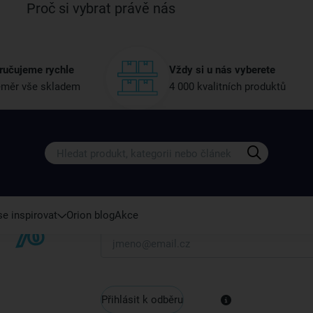
Proč si vybrat právě nás
ručujeme rychle
Vždy si u nás vyberete
měr vše skladem
4 000 kvalitních produktů
Získejte rady, recepty a tipy na sle
Přihlaste se k odběru našeho newsletteru.
U nás vždy najdete zajímavé akce, slevy, novink
e inspirovat
Orion blog
Akce
Váš e-mail
Přihlásit k odběru