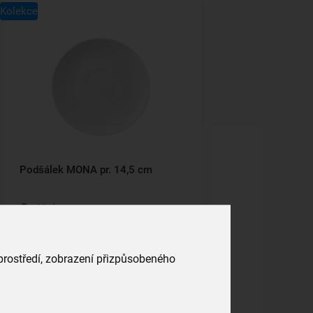
Kolekce
Podšálek MONA pr. 14,5 cm
skladem
59,00 Kč
Vložit do košíku
 prostředí, zobrazení přizpůsobeného