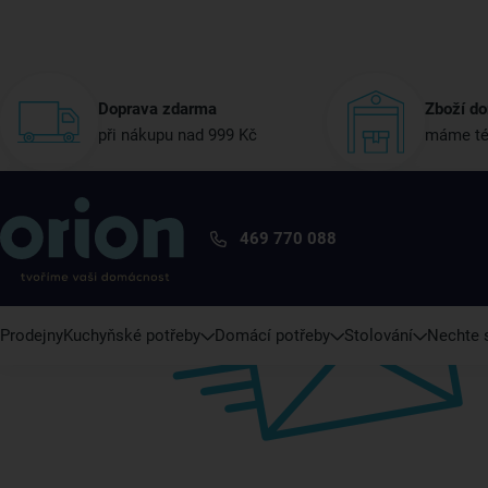
Doprava zdarma
Zboží do
při nákupu nad 999 Kč
máme té
469 770 088
Prodejny
Kuchyňské potřeby
Domácí potřeby
Stolování
Nechte s