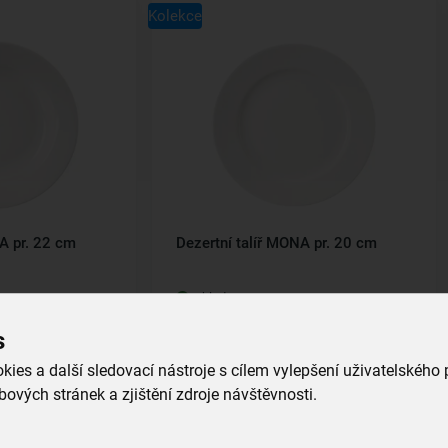
Kolekce
A pr. 22 cm
Dezertní talíř MONA pr. 20 cm
skladem
79,00 Kč
s
íku
Vložit do košíku
ies a další sledovací nástroje s cílem vylepšení uživatelského
ových stránek a zjištění zdroje návštěvnosti.