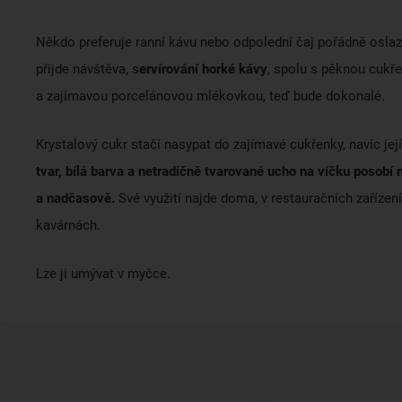
Někdo preferuje ranní kávu nebo odpolední čaj pořádně oslaz
přijde návštěva, s
ervírování horké kávy
, spolu s pěknou cukř
a zajímavou porcelánovou mlékovkou, teď bude dokonalé.
Krystalový cukr stačí nasypat do zajímavé cukřenky, navíc jej
tvar, bílá barva a netradičně tvarované ucho na víčku posobí
a nadčasově.
Své využití najde
doma, v restauračních zařízení
kavárnách.
Lze ji umývat v myčce.