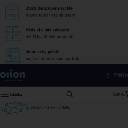
Zboží doručujeme rychle
máme téměr vše skladem
Vždy si u nás vyberete
4 000 kvalitních produktů
Jsme vždy poblíž
nejširší síť domácích potřeb
Získejte rady, recepty a tipy na slevy dřív než
Přihláš
ostatní
Přihlaste se k odběru našeho newsletteru.
Nabídka
0,00 Kč
U nás vždy najdete zajímavé akce, slevy, novinky v sortimentu
i recepty, které si oblíbíte.