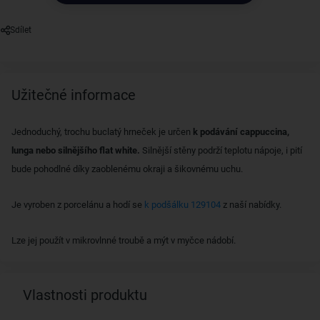
Sdílet
Užitečné informace
Jednoduchý, trochu buclatý hrneček je určen
k podávání cappuccina,
lunga nebo silnějšího flat white.
Silnější stěny podrží teplotu nápoje, i pití
bude pohodlné díky zaoblenému okraji a šikovnému uchu.
Je vyroben z porcelánu a hodí se
k podšálku 129104
z naší nabídky.
Lze jej použít v mikrovlnné troubě a mýt v myčce nádobí.
Vlastnosti produktu