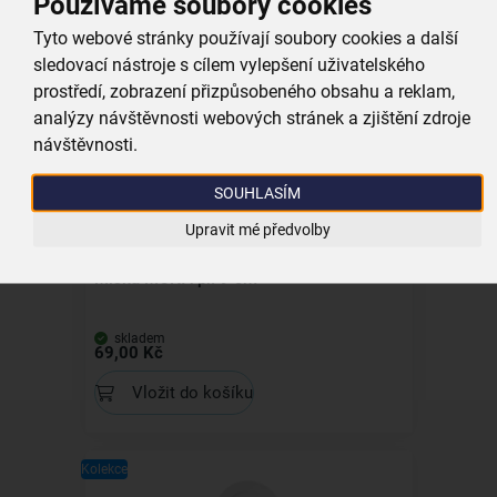
Používáme soubory cookies
skladem
Tyto webové stránky používají soubory cookies a další
59,00 Kč
sledovací nástroje s cílem vylepšení uživatelského
Vložit do košíku
prostředí, zobrazení přizpůsobeného obsahu a reklam,
analýzy návštěvnosti webových stránek a zjištění zdroje
návštěvnosti.
Kolekce
SOUHLASÍM
Upravit mé předvolby
Miska MONA pr. 9 cm
skladem
69,00 Kč
Vložit do košíku
Kolekce