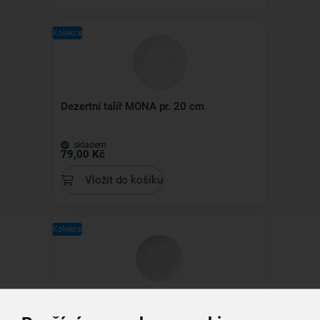
Kolekce
Dezertní talíř MONA pr. 20 cm
skladem
79,00 Kč
Vložit do košíku
Kolekce
Podšálek MONA pr. 14,5 cm