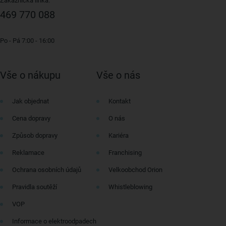
Zákaznická linka:
469 770 088
Po - Pá 7:00 - 16:00
Vše o nákupu
Vše o nás
Jak objednat
Kontakt
Cena dopravy
O nás
Způsob dopravy
Kariéra
Reklamace
Franchising
Ochrana osobních údajů
Velkoobchod Orion
Pravidla soutěží
Whistleblowing
VOP
Informace o elektroodpadech